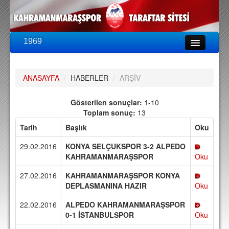
1969
LİG & KUPA
BU SEZON
ANASAYFA
/
HABERLER
/
ARŞİV
PUAN DURUMU
FİKSTÜR
Gösterilen sonuçlar:
1-10
Toplam sonuç:
13
KADRO
Tarih
Başlık
Oku
A TAKIM KADROSU
29.02.2016
KONYA SELÇUKSPOR 3-2 ALPEDO
TEKNİK KADRO
KAHRAMANMARAŞSPOR
Oku
27.02.2016
KAHRAMANMARAŞSPOR KONYA
TRANSFERLER
DEPLASMANINA HAZIR
Oku
TARAFTAR
22.02.2016
ALPEDO KAHRAMANMARAŞSPOR
BİLETLER
0-1 İSTANBULSPOR
Oku