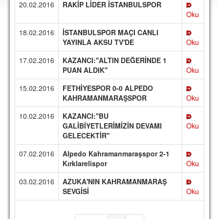
20.02.2016
RAKİP LİDER İSTANBULSPOR
DEPLASMAN
Oku
LİSANSLI ÜRÜNLER
18.02.2016
İSTANBULSPOR MAÇI CANLI
YAYINLA AKSU TV'DE
Oku
MULTİMEDYA
17.02.2016
KAZANCI:''ALTIN DEĞERİNDE 1
FOTOĞRAF & VİDEOLAR
PUAN ALDIK''
Oku
MARŞ & TEZAHÜRATLAR
15.02.2016
FETHİYESPOR 0-0 ALPEDO
KAHRAMANMARAŞSPOR
Oku
KULÜP
10.02.2016
KAZANCI:''BU
AMBLEM
GALİBİYETLERİMİZİN DEVAMI
Oku
SPOR TESİSLERİ
GELECEKTİR''
07.02.2016
Alpedo Kahramanmaraşspor 2-1
YÖNETİM KURULU
Kırklarelispor
Oku
PERSONEL
03.02.2016
AZUKA'NIN KAHRAMANMARAŞ
SEVGİSİ
Oku
SPONSORLAR
TARİHÇE