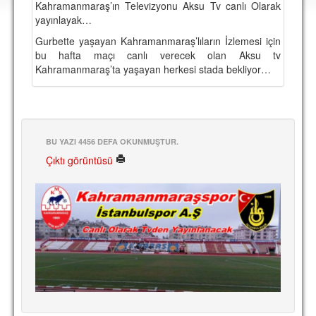
Kahramanmaraş’ın Televizyonu Aksu Tv canlı Olarak
DEPLASMAN
yayınlayak…
LİSANSLI ÜRÜNLER
Gurbette yaşayan Kahramanmaraş’lıların İzlemesi için
bu hafta maçı canlı verecek olan Aksu tv
MULTİMEDYA
Kahramanmaraş’ta yaşayan herkesi stada bekliyor…
FOTOĞRAF & VİDEOLAR
MARŞ & TEZAHÜRATLAR
KULÜP
BU YAZI 4456 DEFA OKUNMUŞTUR.
Çıktı görüntüsü
AMBLEM
SPOR TESİSLERİ
YÖNETİM KURULU
PERSONEL
SPONSORLAR
TARİHÇE