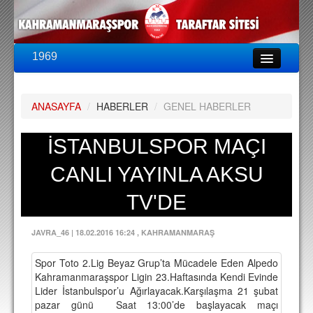
1969
LİG & KUPA
BU SEZON
ANASAYFA
/
HABERLER
/
GENEL HABERLER
PUAN DURUMU
FİKSTÜR
İSTANBULSPOR MAÇI
KADRO
CANLI YAYINLA AKSU
A TAKIM KADROSU
TV'DE
TEKNİK KADRO
JAVRA_46
|
18.02.2016 16:24
, KAHRAMANMARAŞ
TRANSFERLER
Spor Toto 2.Lig Beyaz Grup’ta Mücadele Eden Alpedo
TARAFTAR
Kahramanmaraşspor Ligin 23.Haftasında Kendi Evinde
Lider İstanbulspor’u Ağırlayacak.Karşılaşma 21 şubat
BİLETLER
pazar günü Saat 13:00’de başlayacak maçı