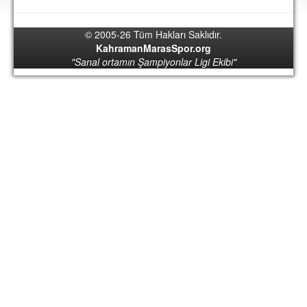
DEPLASMAN
© 2005-26 Tüm Hakları Saklıdır.
LİSANSLI ÜRÜNLER
KahramanMarasSpor.org
"Sanal ortamın Şampiyonlar Ligi Ekibi"
MULTİMEDYA
FOTOĞRAF & VİDEOLAR
MARŞ & TEZAHÜRATLAR
KULÜP
AMBLEM
SPOR TESİSLERİ
YÖNETİM KURULU
PERSONEL
SPONSORLAR
TARİHÇE