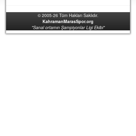
DEPLASMAN
© 2005-26 Tüm Hakları Saklıdır.
LİSANSLI ÜRÜNLER
KahramanMarasSpor.org
"Sanal ortamın Şampiyonlar Ligi Ekibi"
MULTİMEDYA
FOTOĞRAF & VİDEOLAR
MARŞ & TEZAHÜRATLAR
KULÜP
AMBLEM
SPOR TESİSLERİ
YÖNETİM KURULU
PERSONEL
SPONSORLAR
TARİHÇE