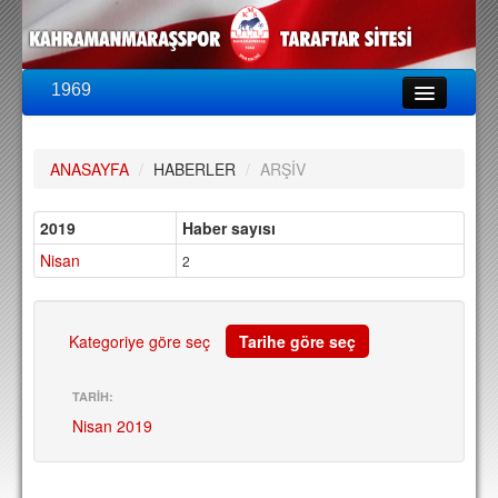
1969
LİG & KUPA
BU SEZON
ANASAYFA
/
HABERLER
/
ARŞİV
PUAN DURUMU
FİKSTÜR
2019
Haber sayısı
Nisan
KADRO
2
A TAKIM KADROSU
TEKNİK KADRO
Kategoriye göre seç
Tarihe göre seç
TRANSFERLER
TARİH:
Nisan 2019
TARAFTAR
BİLETLER