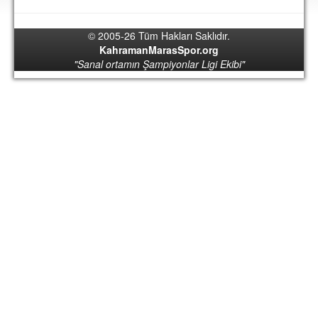
DEPLASMAN
© 2005-26 Tüm Hakları Saklıdır.
LİSANSLI ÜRÜNLER
KahramanMarasSpor.org
"Sanal ortamın Şampiyonlar Ligi Ekibi"
MULTİMEDYA
FOTOĞRAF & VİDEOLAR
MARŞ & TEZAHÜRATLAR
KULÜP
AMBLEM
SPOR TESİSLERİ
YÖNETİM KURULU
PERSONEL
SPONSORLAR
TARİHÇE