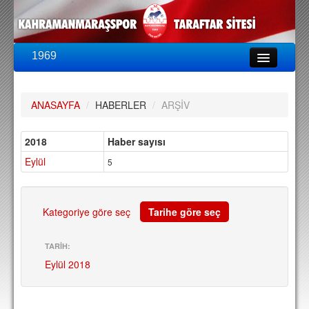
1969
LİG & KUPA
BU SEZON
ANASAYFA
/
HABERLER
/
ARŞİV
PUAN DURUMU
FİKSTÜR
2018
Haber sayısı
Eylül
KADRO
5
A TAKIM KADROSU
TEKNİK KADRO
Kategoriye göre seç
Tarihe göre seç
TRANSFERLER
TARİH:
Eylül 2018
TARAFTAR
BİLETLER