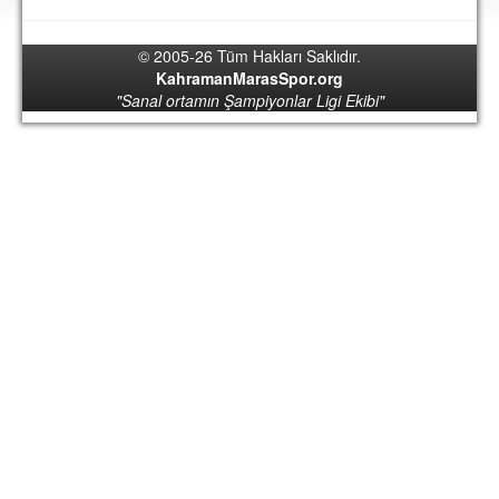
DEPLASMAN
© 2005-26 Tüm Hakları Saklıdır.
LİSANSLI ÜRÜNLER
KahramanMarasSpor.org
"Sanal ortamın Şampiyonlar Ligi Ekibi"
MULTİMEDYA
FOTOĞRAF & VİDEOLAR
MARŞ & TEZAHÜRATLAR
KULÜP
AMBLEM
SPOR TESİSLERİ
YÖNETİM KURULU
PERSONEL
SPONSORLAR
TARİHÇE