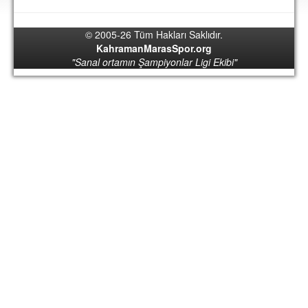
DEPLASMAN
© 2005-26 Tüm Hakları Saklıdır.
LİSANSLI ÜRÜNLER
KahramanMarasSpor.org
"Sanal ortamın Şampiyonlar Ligi Ekibi"
MULTİMEDYA
FOTOĞRAF & VİDEOLAR
MARŞ & TEZAHÜRATLAR
KULÜP
AMBLEM
SPOR TESİSLERİ
YÖNETİM KURULU
PERSONEL
SPONSORLAR
TARİHÇE