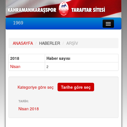
1969
LİG & KUPA
BU SEZON
ANASAYFA
/
HABERLER
/
ARŞİV
PUAN DURUMU
FİKSTÜR
2018
Haber sayısı
Nisan
KADRO
2
A TAKIM KADROSU
TEKNİK KADRO
Kategoriye göre seç
Tarihe göre seç
TRANSFERLER
TARİH:
Nisan 2018
TARAFTAR
BİLETLER