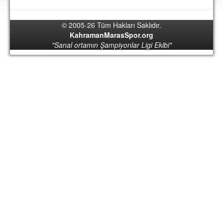
DEPLASMAN
© 2005-26 Tüm Hakları Saklıdır.
LİSANSLI ÜRÜNLER
KahramanMarasSpor.org
"Sanal ortamın Şampiyonlar Ligi Ekibi"
MULTİMEDYA
FOTOĞRAF & VİDEOLAR
MARŞ & TEZAHÜRATLAR
KULÜP
AMBLEM
SPOR TESİSLERİ
YÖNETİM KURULU
PERSONEL
SPONSORLAR
TARİHÇE