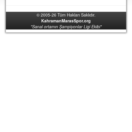
DEPLASMAN
© 2005-26 Tüm Hakları Saklıdır.
LİSANSLI ÜRÜNLER
KahramanMarasSpor.org
"Sanal ortamın Şampiyonlar Ligi Ekibi"
MULTİMEDYA
FOTOĞRAF & VİDEOLAR
MARŞ & TEZAHÜRATLAR
KULÜP
AMBLEM
SPOR TESİSLERİ
YÖNETİM KURULU
PERSONEL
SPONSORLAR
TARİHÇE