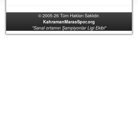
DEPLASMAN
© 2005-26 Tüm Hakları Saklıdır.
LİSANSLI ÜRÜNLER
KahramanMarasSpor.org
"Sanal ortamın Şampiyonlar Ligi Ekibi"
MULTİMEDYA
FOTOĞRAF & VİDEOLAR
MARŞ & TEZAHÜRATLAR
KULÜP
AMBLEM
SPOR TESİSLERİ
YÖNETİM KURULU
PERSONEL
SPONSORLAR
TARİHÇE