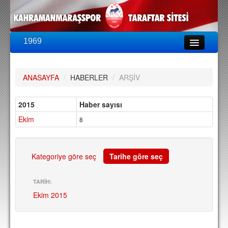
1969
LİG & KUPA
BU SEZON
ANASAYFA
/
HABERLER
/
ARŞİV
PUAN DURUMU
FİKSTÜR
2015
Haber sayısı
Ekim
KADRO
8
A TAKIM KADROSU
TEKNİK KADRO
Kategoriye göre seç
Tarihe göre seç
TRANSFERLER
TARİH:
Ekim 2015
TARAFTAR
BİLETLER