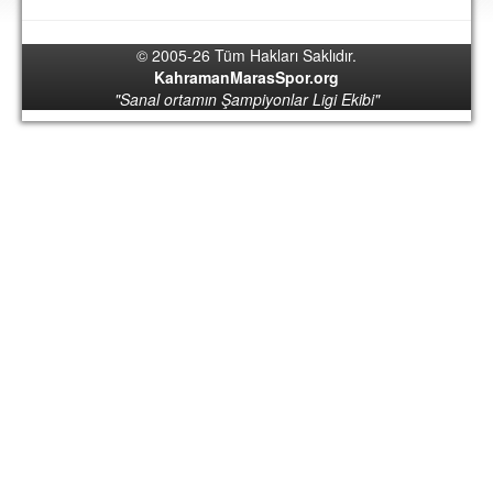
DEPLASMAN
© 2005-26 Tüm Hakları Saklıdır.
LİSANSLI ÜRÜNLER
KahramanMarasSpor.org
"Sanal ortamın Şampiyonlar Ligi Ekibi"
MULTİMEDYA
FOTOĞRAF & VİDEOLAR
MARŞ & TEZAHÜRATLAR
KULÜP
AMBLEM
SPOR TESİSLERİ
YÖNETİM KURULU
PERSONEL
SPONSORLAR
TARİHÇE