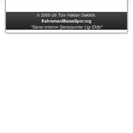
DEPLASMAN
© 2005-26 Tüm Hakları Saklıdır.
LİSANSLI ÜRÜNLER
KahramanMarasSpor.org
"Sanal ortamın Şampiyonlar Ligi Ekibi"
MULTİMEDYA
FOTOĞRAF & VİDEOLAR
MARŞ & TEZAHÜRATLAR
KULÜP
AMBLEM
SPOR TESİSLERİ
YÖNETİM KURULU
PERSONEL
SPONSORLAR
TARİHÇE