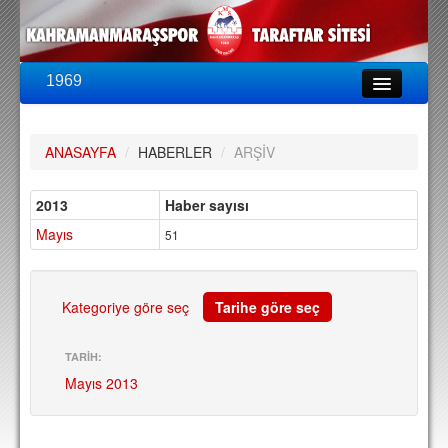
1969
LİG & KUPA
BU SEZON
ANASAYFA
/
HABERLER
/
ARŞİV
PUAN DURUMU
FİKSTÜR
2013
Haber sayısı
Mayıs
KADRO
51
A TAKIM KADROSU
TEKNİK KADRO
Kategoriye göre seç
Tarihe göre seç
TRANSFERLER
TARİH:
Mayıs 2013
TARAFTAR
BİLETLER