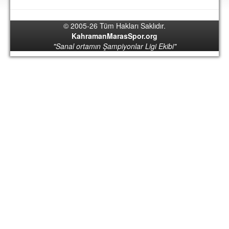
DEPLASMAN
© 2005-26 Tüm Hakları Saklıdır.
LİSANSLI ÜRÜNLER
KahramanMarasSpor.org
"Sanal ortamın Şampiyonlar Ligi Ekibi"
MULTİMEDYA
FOTOĞRAF & VİDEOLAR
MARŞ & TEZAHÜRATLAR
KULÜP
AMBLEM
SPOR TESİSLERİ
YÖNETİM KURULU
PERSONEL
SPONSORLAR
TARİHÇE