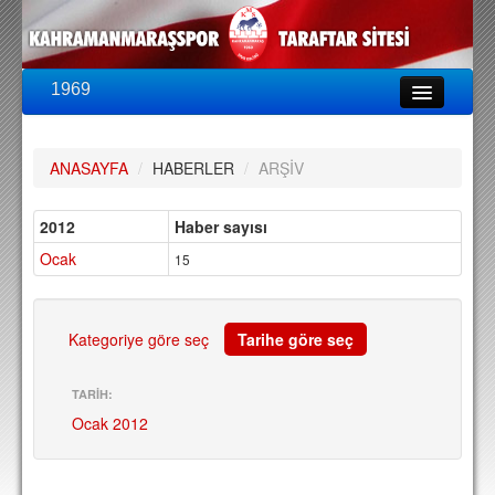
1969
LİG & KUPA
BU SEZON
ANASAYFA
/
HABERLER
/
ARŞİV
PUAN DURUMU
FİKSTÜR
2012
Haber sayısı
Ocak
KADRO
15
A TAKIM KADROSU
TEKNİK KADRO
Kategoriye göre seç
Tarihe göre seç
TRANSFERLER
TARİH:
Ocak 2012
TARAFTAR
BİLETLER