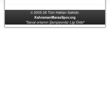
DEPLASMAN
© 2005-26 Tüm Hakları Saklıdır.
LİSANSLI ÜRÜNLER
KahramanMarasSpor.org
"Sanal ortamın Şampiyonlar Ligi Ekibi"
MULTİMEDYA
FOTOĞRAF & VİDEOLAR
MARŞ & TEZAHÜRATLAR
KULÜP
AMBLEM
SPOR TESİSLERİ
YÖNETİM KURULU
PERSONEL
SPONSORLAR
TARİHÇE