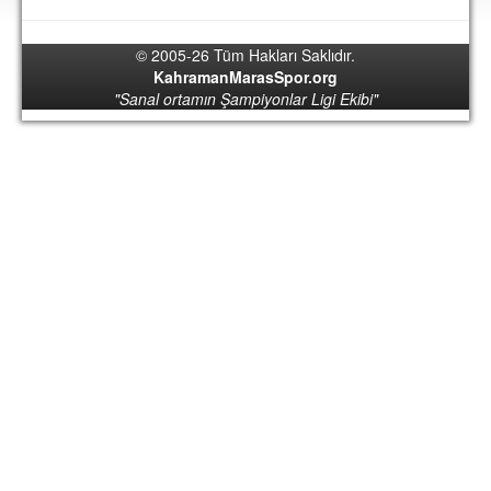
DEPLASMAN
© 2005-26 Tüm Hakları Saklıdır.
LİSANSLI ÜRÜNLER
KahramanMarasSpor.org
"Sanal ortamın Şampiyonlar Ligi Ekibi"
MULTİMEDYA
FOTOĞRAF & VİDEOLAR
MARŞ & TEZAHÜRATLAR
KULÜP
AMBLEM
SPOR TESİSLERİ
YÖNETİM KURULU
PERSONEL
SPONSORLAR
TARİHÇE