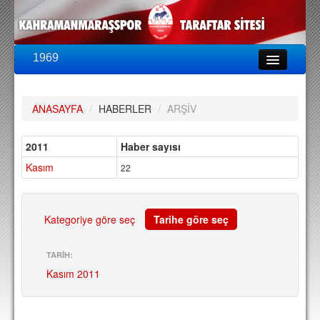
1969
LİG & KUPA
BU SEZON
ANASAYFA
/
HABERLER
/
ARŞİV
PUAN DURUMU
FİKSTÜR
2011
Haber sayısı
Kasım
KADRO
22
A TAKIM KADROSU
TEKNİK KADRO
Kategoriye göre seç
Tarihe göre seç
TRANSFERLER
TARİH:
Kasım 2011
TARAFTAR
BİLETLER