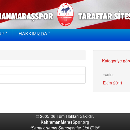
ÜP
HAKKIMIZDA
Kategoriye gör
TARİH:
Ekim 2011
© 2005-26 Tüm Hakları Saklıdır.
KahramanMarasSpor.org
"Sanal ortamın Şampiyonlar Ligi Ekibi"