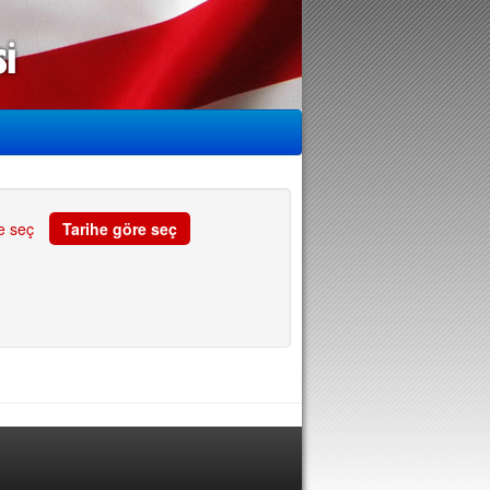
e seç
Tarihe göre seç