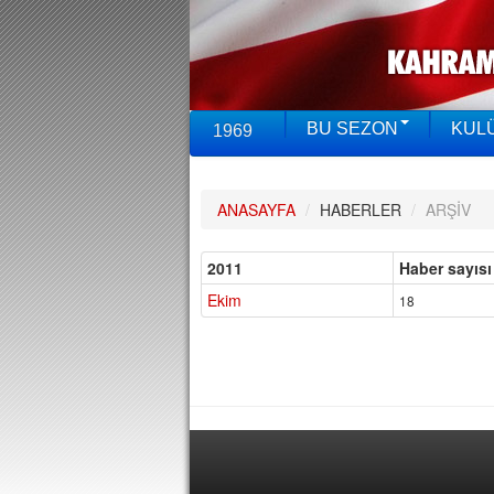
BU SEZON
KUL
1969
ANASAYFA
/
HABERLER
/
ARŞİV
2011
Haber sayısı
Ekim
18