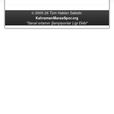
DEPLASMAN
© 2005-26 Tüm Hakları Saklıdır.
LİSANSLI ÜRÜNLER
KahramanMarasSpor.org
"Sanal ortamın Şampiyonlar Ligi Ekibi"
MULTİMEDYA
FOTOĞRAF & VİDEOLAR
MARŞ & TEZAHÜRATLAR
KULÜP
AMBLEM
SPOR TESİSLERİ
YÖNETİM KURULU
PERSONEL
SPONSORLAR
TARİHÇE