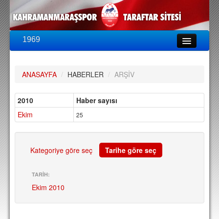
1969
LİG & KUPA
BU SEZON
ANASAYFA
/
HABERLER
/
ARŞİV
PUAN DURUMU
FİKSTÜR
2010
Haber sayısı
Ekim
KADRO
25
A TAKIM KADROSU
TEKNİK KADRO
Kategoriye göre seç
Tarihe göre seç
TRANSFERLER
TARİH:
Ekim 2010
TARAFTAR
BİLETLER