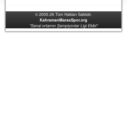
DEPLASMAN
© 2005-26 Tüm Hakları Saklıdır.
LİSANSLI ÜRÜNLER
KahramanMarasSpor.org
"Sanal ortamın Şampiyonlar Ligi Ekibi"
MULTİMEDYA
FOTOĞRAF & VİDEOLAR
MARŞ & TEZAHÜRATLAR
KULÜP
AMBLEM
SPOR TESİSLERİ
YÖNETİM KURULU
PERSONEL
SPONSORLAR
TARİHÇE