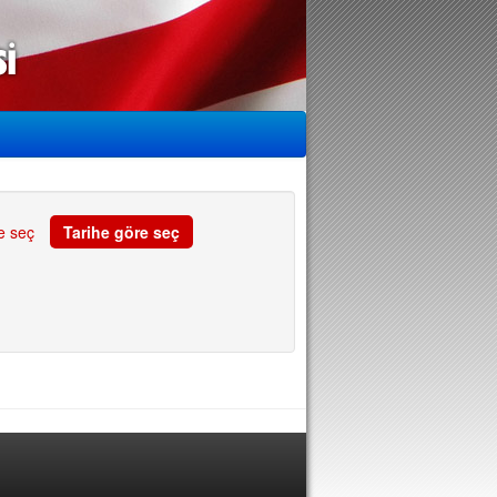
e seç
Tarihe göre seç