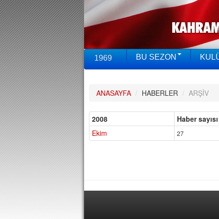
BU SEZON
KUL
1969
ANASAYFA
/
HABERLER
/
ARŞİV
2008
Haber sayısı
Ekim
27