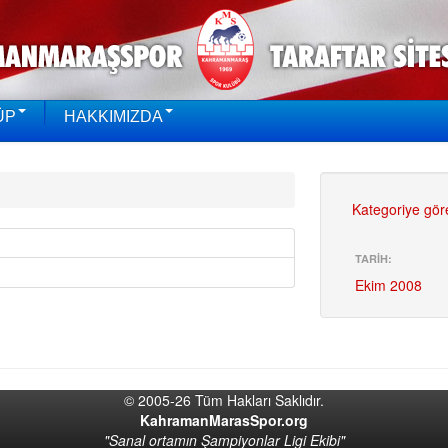
ÜP
HAKKIMIZDA
Kategoriye gör
TARİH:
Ekim 2008
© 2005-26 Tüm Hakları Saklıdır.
KahramanMarasSpor.org
"Sanal ortamın Şampiyonlar Ligi Ekibi"