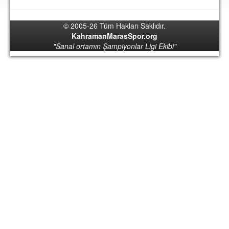
DEPLASMAN
© 2005-26 Tüm Hakları Saklıdır.
LİSANSLI ÜRÜNLER
KahramanMarasSpor.org
"Sanal ortamın Şampiyonlar Ligi Ekibi"
MULTİMEDYA
FOTOĞRAF & VİDEOLAR
MARŞ & TEZAHÜRATLAR
KULÜP
AMBLEM
SPOR TESİSLERİ
YÖNETİM KURULU
PERSONEL
SPONSORLAR
TARİHÇE