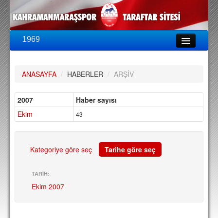
1969
LİG & KUPA
BU SEZON
ANASAYFA
/
HABERLER
/
ARŞİV
PUAN DURUMU
FİKSTÜR
2007
Haber sayısı
Ekim
KADRO
43
A TAKIM KADROSU
TEKNİK KADRO
Kategoriye göre seç
Tarihe göre seç
TRANSFERLER
TARİH:
Ekim 2007
TARAFTAR
BİLETLER