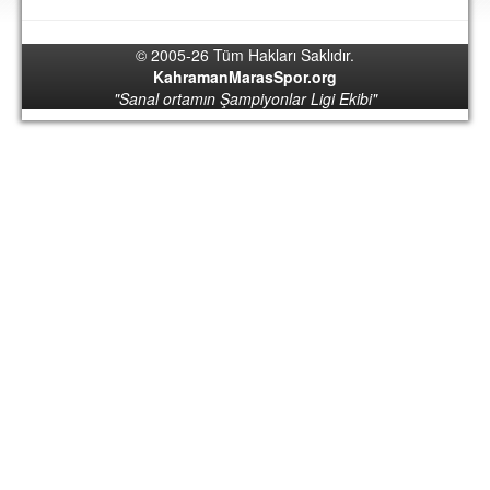
DEPLASMAN
© 2005-26 Tüm Hakları Saklıdır.
LİSANSLI ÜRÜNLER
KahramanMarasSpor.org
"Sanal ortamın Şampiyonlar Ligi Ekibi"
MULTİMEDYA
FOTOĞRAF & VİDEOLAR
MARŞ & TEZAHÜRATLAR
KULÜP
AMBLEM
SPOR TESİSLERİ
YÖNETİM KURULU
PERSONEL
SPONSORLAR
TARİHÇE