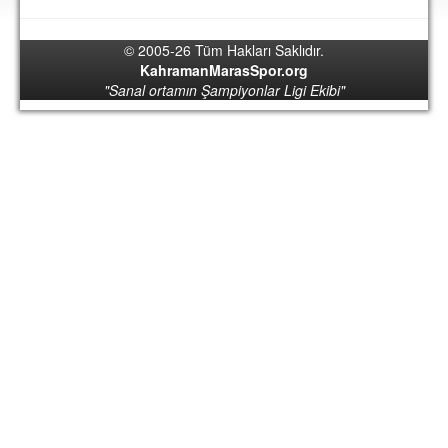
DEPLASMAN
© 2005-26 Tüm Hakları Saklıdır.
LİSANSLI ÜRÜNLER
KahramanMarasSpor.org
"Sanal ortamın Şampiyonlar Ligi Ekibi"
MULTİMEDYA
FOTOĞRAF & VİDEOLAR
MARŞ & TEZAHÜRATLAR
KULÜP
AMBLEM
SPOR TESİSLERİ
YÖNETİM KURULU
PERSONEL
SPONSORLAR
TARİHÇE