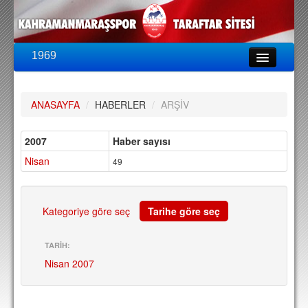
1969
LİG & KUPA
BU SEZON
ANASAYFA
/
HABERLER
/
ARŞİV
PUAN DURUMU
FİKSTÜR
2007
Haber sayısı
Nisan
KADRO
49
A TAKIM KADROSU
TEKNİK KADRO
Kategoriye göre seç
Tarihe göre seç
TRANSFERLER
TARİH:
Nisan 2007
TARAFTAR
BİLETLER