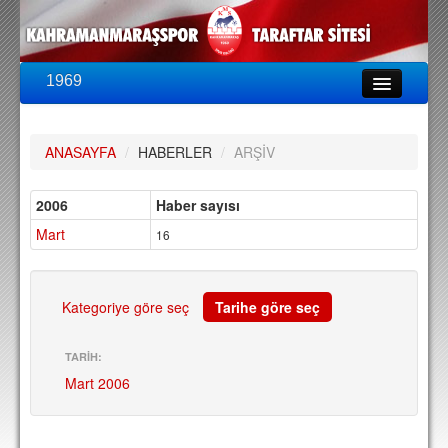
1969
LİG & KUPA
BU SEZON
ANASAYFA
/
HABERLER
/
ARŞİV
PUAN DURUMU
FİKSTÜR
2006
Haber sayısı
Mart
KADRO
16
A TAKIM KADROSU
TEKNİK KADRO
Kategoriye göre seç
Tarihe göre seç
TRANSFERLER
TARİH:
Mart 2006
TARAFTAR
BİLETLER