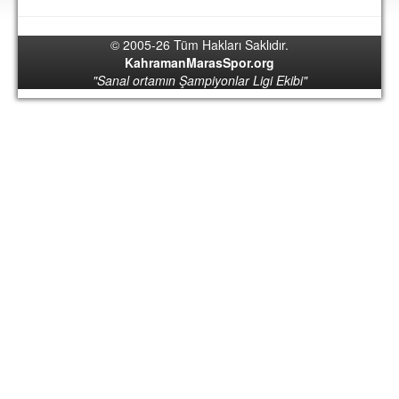
DEPLASMAN
© 2005-26 Tüm Hakları Saklıdır.
LİSANSLI ÜRÜNLER
KahramanMarasSpor.org
"Sanal ortamın Şampiyonlar Ligi Ekibi"
MULTİMEDYA
FOTOĞRAF & VİDEOLAR
MARŞ & TEZAHÜRATLAR
KULÜP
AMBLEM
SPOR TESİSLERİ
YÖNETİM KURULU
PERSONEL
SPONSORLAR
TARİHÇE