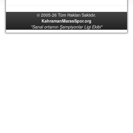
DEPLASMAN
© 2005-26 Tüm Hakları Saklıdır.
LİSANSLI ÜRÜNLER
KahramanMarasSpor.org
"Sanal ortamın Şampiyonlar Ligi Ekibi"
MULTİMEDYA
FOTOĞRAF & VİDEOLAR
MARŞ & TEZAHÜRATLAR
KULÜP
AMBLEM
SPOR TESİSLERİ
YÖNETİM KURULU
PERSONEL
SPONSORLAR
TARİHÇE