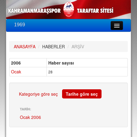
1969
LİG & KUPA
BU SEZON
ANASAYFA
/
HABERLER
/
ARŞİV
PUAN DURUMU
FİKSTÜR
2006
Haber sayısı
Ocak
KADRO
28
A TAKIM KADROSU
TEKNİK KADRO
Kategoriye göre seç
Tarihe göre seç
TRANSFERLER
TARİH:
Ocak 2006
TARAFTAR
BİLETLER