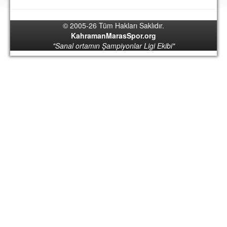
DEPLASMAN
© 2005-26 Tüm Hakları Saklıdır.
LİSANSLI ÜRÜNLER
KahramanMarasSpor.org
"Sanal ortamın Şampiyonlar Ligi Ekibi"
MULTİMEDYA
FOTOĞRAF & VİDEOLAR
MARŞ & TEZAHÜRATLAR
KULÜP
AMBLEM
SPOR TESİSLERİ
YÖNETİM KURULU
PERSONEL
SPONSORLAR
TARİHÇE