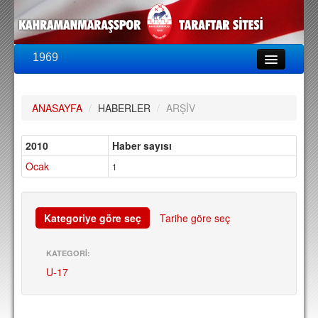
1969
LİG & KUPA
BU SEZON
ANASAYFA
/
HABERLER
/
ARŞİV
PUAN DURUMU
FİKSTÜR
2010
Haber sayısı
Ocak
KADRO
1
A TAKIM KADROSU
TEKNİK KADRO
Kategoriye göre seç
Tarihe göre seç
TRANSFERLER
KATEGORİ:
U-17
TARAFTAR
BİLETLER