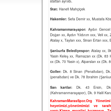
stattan ayr
ld
.
ı
ı
Stat:
Hanefi Mahçiçek
Hakemler:
Sefa Demir xx, Mustafa Kö
Kahramanmara
spor:
Ayd
n Gencel
ş
ı
Do
an xx, Ayd
n Y
ld
r
m xxx, Veli xx,
ğ
ı
ı
ı
ı
Atalay x, Taylan xxx, Sinan Ertan xxx, E
anl
urfa Belediyespor:
Atalay xx,
l
Ş
ı
İ
Yasin Kele
xx, Ramazan xx (Dk. 83 Hal
ş
xx (Dk. 70 Yasin x), Alparslan xx (Dk. 
Goller:
Dk. 8 Sinan (Penalt
dan), Dk
ı
(penalt
dan) ve Dk. 78
brahim (
anl
u
Ş
ı
İ
ı
Sar
kartlar:
Dk. 43 Ersin, Dk
ı
(Kahramanmara
spor), Dk. 9 Halil Kar
ş
KahramanMarasSpor.Org Yönetimi 
heyetimizi,yönetimimizi ve taraft
yaptı.Kimse moralini bozmasın, Tak