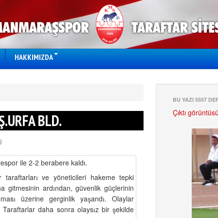
HAKKIMIZDA
BU YAZI 5557 D
Çıktı görüntüs
Ş.URFA BLD.
Ş
spor ile 2-2 berabere kaldı.
 taraftarlar
ve yöneticileri hakeme tepki
ı
na gitmesinin ard
ndan, güvenlik güçlerinin
ı
nmas
üzerine gerginlik ya
and
. Olaylar
ş
ı
ı
. Taraftarlar daha sonra olays
z bir
ekilde
ş
ı