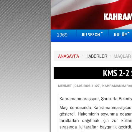
BU SEZON
KULÜP
1969
ANASAYFA
/
HABERLER
/
MAÇLAR
KMS 2-2 
MEHMET
|
04.05.2008 11:27
, KAHRAMANMARA
Kahramanmaraşspor, Şanlıurfa Belediye
Maç sonras
nda Kahramanmara
spor
ş
ı
gösterdi. Hakemlerin soyunma odas
ı
taraftarlar
da
tmak için zor kulla
ı
ğı
s
ras
nda iki taraftar bayg
nl
k geçirdi
ı
ı
ı
ı