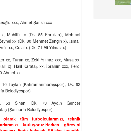
seo
lu xxx, Ahmet
ansl
xxx
Ş
ğ
ı
 x, Muhittin x (Dk. 85 Faruk x), Mehmet
 Zeynel xx (Dk. 80 Mehmet Zengin x),
smail
İ
rsin xx, Celal x (Dk. 71 Ali Y
lmaz x)
ı
ker xx, Turan xx, Zeki Y
lmaz xxx, Musa xx,
ı
il x), Halil Karata
xx,
brahim xxx, Ferdi
ş
İ
80 Ahmet x)
. 10 Taylan (Kahramanmara
spor), Dk. 62
ş
rfa Belediyespor)
. 53 Sinan, Dk. 73 Ayd
n Gencer
ı
ata
(
anl
urfa Belediyespor)
ş
Ş
ı
olarak tüm futbolcularımızı, teknik
arlarımızı kutluyoruz.Herkes görevini
ımımız ligde kalacak..!!Bizler inandık,