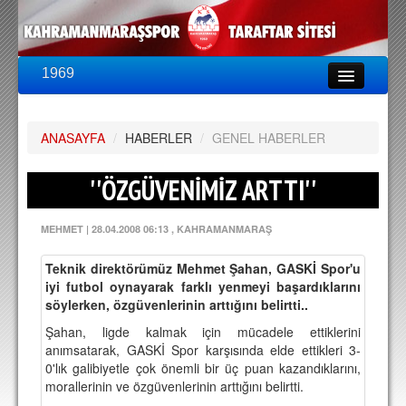
1969
LİG & KUPA
BU SEZON
ANASAYFA
PUAN DURUMU
/
HABERLER
/
GENEL HABERLER
FİKSTÜR
''ÖZGÜVENİMİZ ARTTI''
KADRO
MEHMET
|
28.04.2008 06:13
, KAHRAMANMARAŞ
A TAKIM KADROSU
Teknik direktörümüz Mehmet Şahan, GASKİ Spor'u
TEKNİK KADRO
iyi futbol oynayarak farklı yenmeyi başardıklarını
söylerken, özgüvenlerinin arttığını belirtti..
TRANSFERLER
Şahan, ligde kalmak için mücadele ettiklerini
anımsatarak, GASKİ Spor karşısında elde ettikleri 3-
TARAFTAR
0'lık galibiyetle çok önemli bir üç puan kazandıklarını,
BİLETLER
morallerinin ve özgüvenlerinin arttığını belirtti.