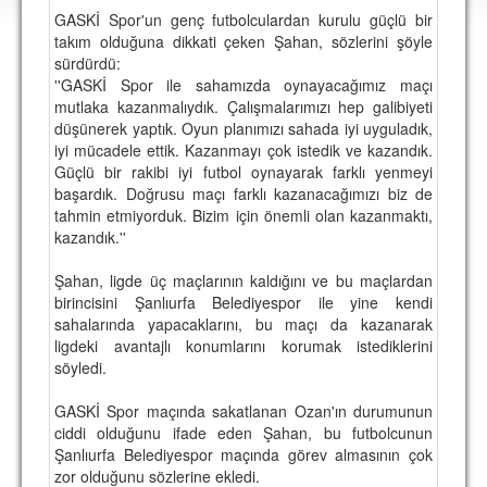
DEPLASMAN
GASKİ Spor'un genç futbolculardan kurulu güçlü bir
takım olduğuna dikkati çeken Şahan, sözlerini şöyle
LİSANSLI ÜRÜNLER
sürdürdü:
''GASKİ Spor ile sahamızda oynayacağımız maçı
MULTİMEDYA
mutlaka kazanmalıydık. Çalışmalarımızı hep galibiyeti
düşünerek yaptık. Oyun planımızı sahada iyi uyguladık,
FOTOĞRAF & VİDEOLAR
iyi mücadele ettik. Kazanmayı çok istedik ve kazandık.
Güçlü bir rakibi iyi futbol oynayarak farklı yenmeyi
MARŞ & TEZAHÜRATLAR
başardık. Doğrusu maçı farklı kazanacağımızı biz de
tahmin etmiyorduk. Bizim için önemli olan kazanmaktı,
KULÜP
kazandık.''
AMBLEM
Şahan, ligde üç maçlarının kaldığını ve bu maçlardan
SPOR TESİSLERİ
birincisini Şanlıurfa Belediyespor ile yine kendi
sahalarında yapacaklarını, bu maçı da kazanarak
YÖNETİM KURULU
ligdeki avantajlı konumlarını korumak istediklerini
söyledi.
PERSONEL
GASKİ Spor maçında sakatlanan Ozan'ın durumunun
SPONSORLAR
ciddi olduğunu ifade eden Şahan, bu futbolcunun
Şanlıurfa Belediyespor maçında görev almasının çok
zor olduğunu sözlerine ekledi.
TARİHÇE