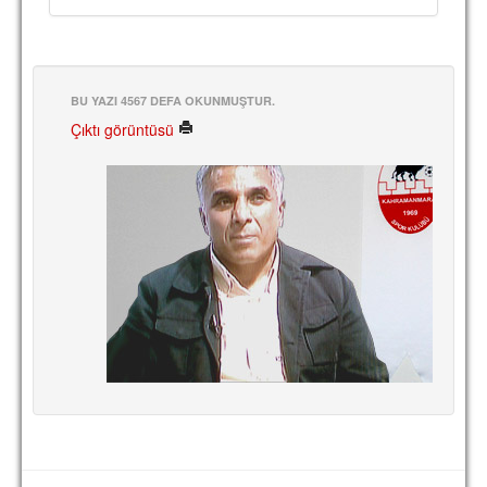
TARİHİ BAŞARILAR
BASINDAN
BU YAZI 4567 DEFA OKUNMUŞTUR.
KUPA MAÇLARI
Çıktı görüntüsü
ESKi BAŞKANLAR
ESKİ HOCALAR
HAKKIMIZDA
MİSYON
HAKKIMIZDA
İRTİBAT
SİTE İSTATİSTİKLERİ
REKLAM YAYINI