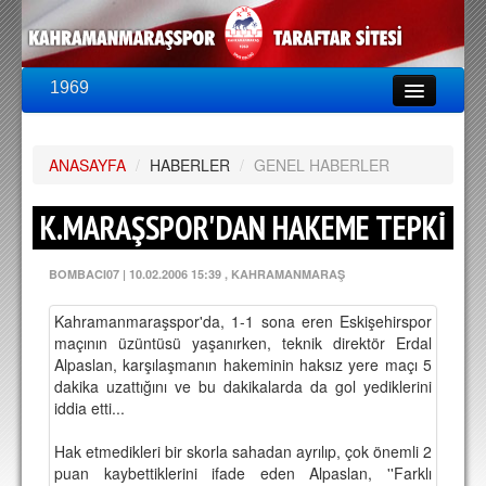
1969
LİG & KUPA
BU SEZON
ANASAYFA
PUAN DURUMU
/
HABERLER
/
GENEL HABERLER
FİKSTÜR
K.MARAŞSPOR'DAN HAKEME TEPKİ
KADRO
BOMBACI07
|
10.02.2006 15:39
, KAHRAMANMARAŞ
A TAKIM KADROSU
Kahramanmaraşspor'da, 1-1 sona eren Eskişehirspor
TEKNİK KADRO
maçının üzüntüsü yaşanırken, teknik direktör Erdal
Alpaslan, karşılaşmanın hakeminin haksız yere maçı 5
TRANSFERLER
dakika uzattığını ve bu dakikalarda da gol yediklerini
iddia etti...
TARAFTAR
Hak etmedikleri bir skorla sahadan ayrılıp, çok önemli 2
BİLETLER
puan kaybettiklerini ifade eden Alpaslan, ''Farklı