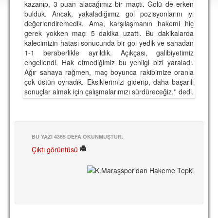
kazanıp, 3 puan alacağımız bir maçtı. Golü de erken
DEPLASMAN
bulduk. Ancak, yakaladığımız gol pozisyonlarını iyi
değerlendiremedik. Ama, karşılaşmanın hakemi hiç
LİSANSLI ÜRÜNLER
gerek yokken maçı 5 dakika uzattı. Bu dakikalarda
kalecimizin hatası sonucunda bir gol yedik ve sahadan
MULTİMEDYA
1-1 beraberlikle ayrıldık. Açıkçası, galibiyetimiz
FOTOĞRAF & VİDEOLAR
engellendi. Hak etmediğimiz bu yenilgi bizi yaraladı.
Ağır sahaya rağmen, maç boyunca rakibimize oranla
MARŞ & TEZAHÜRATLAR
çok üstün oynadık. Eksiklerimizi giderip, daha başarılı
sonuçlar almak için çalışmalarımızı sürdüreceğiz.'' dedi.
KULÜP
AMBLEM
SPOR TESİSLERİ
BU YAZI 4365 DEFA OKUNMUŞTUR.
Çıktı görüntüsü
YÖNETİM KURULU
PERSONEL
SPONSORLAR
TARİHÇE