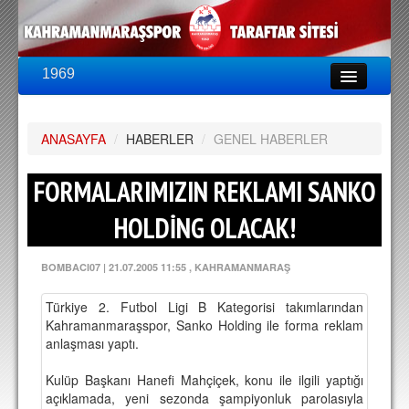
1969
LİG & KUPA
BU SEZON
ANASAYFA
PUAN DURUMU
/
HABERLER
/
GENEL HABERLER
FİKSTÜR
FORMALARIMIZIN REKLAMI SANKO
KADRO
HOLDİNG OLACAK!
A TAKIM KADROSU
BOMBACI07
|
21.07.2005 11:55
, KAHRAMANMARAŞ
TEKNİK KADRO
Türkiye 2. Futbol Ligi B Kategorisi takımlarından
TRANSFERLER
Kahramanmaraşspor, Sanko Holding ile forma reklam
anlaşması yaptı.
TARAFTAR
Kulüp Başkanı Hanefi Mahçiçek, konu ile ilgili yaptığı
BİLETLER
açıklamada, yeni sezonda şampiyonluk parolasıyla