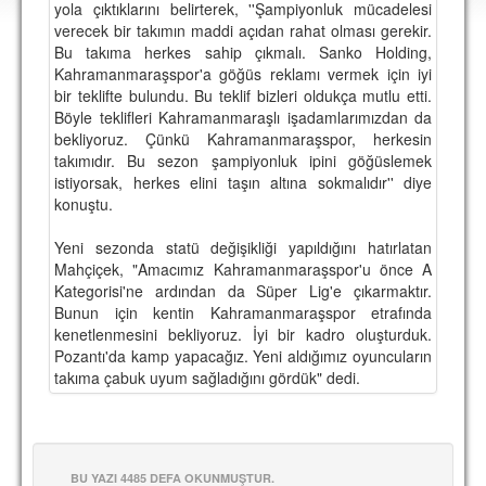
yola çıktıklarını belirterek, ''Şampiyonluk mücadelesi
DEPLASMAN
verecek bir takımın maddi açıdan rahat olması gerekir.
Bu takıma herkes sahip çıkmalı. Sanko Holding,
LİSANSLI ÜRÜNLER
Kahramanmaraşspor'a göğüs reklamı vermek için iyi
bir teklifte bulundu. Bu teklif bizleri oldukça mutlu etti.
MULTİMEDYA
Böyle teklifleri Kahramanmaraşlı işadamlarımızdan da
FOTOĞRAF & VİDEOLAR
bekliyoruz. Çünkü Kahramanmaraşspor, herkesin
takımıdır. Bu sezon şampiyonluk ipini göğüslemek
MARŞ & TEZAHÜRATLAR
istiyorsak, herkes elini taşın altına sokmalıdır'' diye
konuştu.
KULÜP
Yeni sezonda statü değişikliği yapıldığını hatırlatan
AMBLEM
Mahçiçek, "Amacımız Kahramanmaraşspor'u önce A
Kategorisi'ne ardından da Süper Lig'e çıkarmaktır.
SPOR TESİSLERİ
Bunun için kentin Kahramanmaraşspor etrafında
kenetlenmesini bekliyoruz. İyi bir kadro oluşturduk.
YÖNETİM KURULU
Pozantı'da kamp yapacağız. Yeni aldığımız oyuncuların
takıma çabuk uyum sağladığını gördük" dedi.
PERSONEL
SPONSORLAR
TARİHÇE
BU YAZI 4485 DEFA OKUNMUŞTUR.