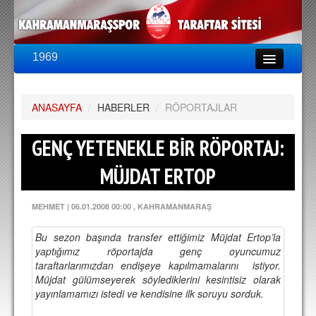
1969
LİG & KUPA
BU SEZON
ANASAYFA
PUAN DURUMU
/
HABERLER
/
RÖPORTAJLAR
FİKSTÜR
GENÇ YETENEKLE BİR RÖPORTAJ:
KADRO
MÜJDAT ERTOP
A TAKIM KADROSU
MEHMET
|
06.01.2008 00:00
, KAHRAMANMARAŞ
TEKNİK KADRO
Bu sezon başında transfer ettiğimiz Müjdat Ertop’la
TRANSFERLER
yaptığımız röportajda genç oyuncumuz
taraftarlarımızdan endişeye kapılmamalarını istiyor.
TARAFTAR
Müjdat gülümseyerek söylediklerini kesintisiz olarak
yayınlamamızı istedi ve kendisine ilk soruyu sorduk.
BİLETLER