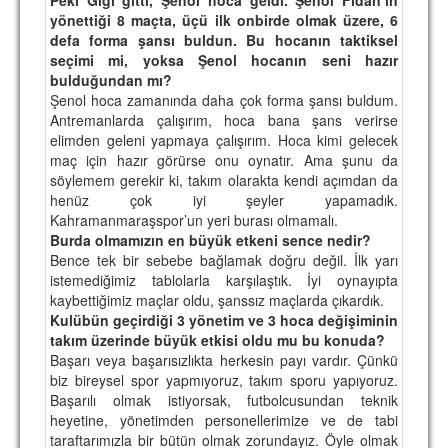
yönettiği 8 maçta, üçü ilk onbirde olmak üzere, 6
TARİHİ BAŞARILAR
defa forma şansı buldun. Bu hocanın taktiksel
seçimi mi, yoksa Şenol hocanın seni hazır
BASINDAN
bulduğundan mı?
Şenol hoca zamanında daha çok forma şansı buldum.
KUPA MAÇLARI
Antremanlarda çalışırım, hoca bana şans verirse
elimden geleni yapmaya çalışırım. Hoca kimi gelecek
ESKi BAŞKANLAR
maç için hazır görürse onu oynatır. Ama şunu da
söylemem gerekir ki, takım olarakta kendi açımdan da
ESKİ HOCALAR
henüz çok iyi şeyler yapamadık.
HAKKIMIZDA
Kahramanmaraşspor’un yeri burası olmamalı.
Burda olmamızın en büyük etkeni sence nedir?
MİSYON
Bence tek bir sebebe bağlamak doğru değil. İlk yarı
istemediğimiz tablolarla karşılaştık. İyi oynayıpta
HAKKIMIZDA
kaybettiğimiz maçlar oldu, şanssız maçlarda çıkardık.
Kulübün geçirdiği 3 yönetim ve 3 hoca değişiminin
İRTİBAT
takım üzerinde büyük etkisi oldu mu bu konuda?
Başarı veya başarısızlıkta herkesin payı vardır. Çünkü
SİTE İSTATİSTİKLERİ
biz bireysel spor yapmıyoruz, takım sporu yapıyoruz.
Başarılı olmak istiyorsak, futbolcusundan teknik
REKLAM YAYINI
heyetine, yönetimden personellerimize ve de tabi
taraftarımızla bir bütün olmak zorundayız. Öyle olmak