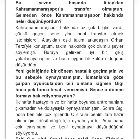
Bu sezon başında Altay’dan
DEPLASMAN
Kahramanmaraşspor’a transfer olmuştun.
Gelmeden önce Kahramanmaraşspor hakkında
LİSANSLI ÜRÜNLER
neler düşünüyordun?
Kahramanmaraşspor hakkında az çok bilgim vardı,
MULTİMEDYA
çünkü geçen sene yine beni transfer etmek
FOTOĞRAF & VİDEOLAR
istemişlerdi. Altay’dan eski takım arkadaşım Orhan
Terzi’yle konuştum, takım hakkında çok olumlu şeyler
MARŞ & TEZAHÜRATLAR
söylemişti. Buraya gelirken iyi bir çıkış
yakalacayacağımı ve buna uygun bir kulüp olduğunu
KULÜP
düşündüm.
Yeni geldiğinde bir dönem hastalık geçirmiştin ve
AMBLEM
bu sebeple oynayamamıştın. İdmanlarda göze
çarpan oyunculardan biri olmana rağmen Gigi
SPOR TESİSLERİ
hoca pek forma fırsatı vermemişti. Sence o dönem
formayı hak ediyormuydun?
YÖNETİM KURULU
İlk hafta hastaydım ve bir hafta boyunca antremanlara
çıkamadım ve dolayısıyla oynayamamıştım. Sonra Gigi
PERSONEL
hoca benimle çok ilgilendi. O sıralar benim tam hazır
olmadığımı düşündüğü için oynatmıyordu. Ama bana
SPONSORLAR
çok çalışmamı ve beni oynatmayı düşündüğünü
söylüyordu.
TARİHÇE
Peki Gigi gitti, Şenol hoca geldi. Şenol Fidan’ın