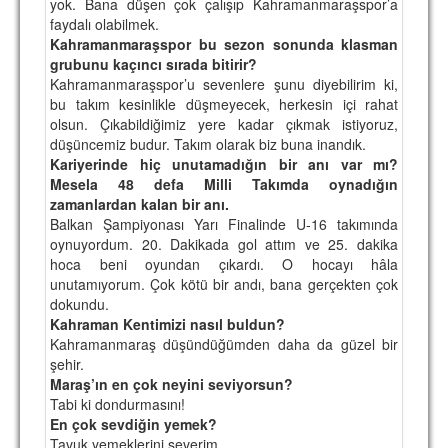
yok. Bana düşen çok çalışıp Kahramanmaraşspor’a
faydalı olabilmek.
Kahramanmaraşspor bu sezon sonunda klasman
grubunu kaçıncı sırada bitirir?
Kahramanmaraşspor’u sevenlere şunu diyebilirim ki,
bu takım kesinlikle düşmeyecek, herkesin içi rahat
olsun. Çıkabildiğimiz yere kadar çıkmak istiyoruz,
düşüncemiz budur. Takım olarak biz buna inandık.
Kariyerinde hiç unutamadığın bir anı var mı?
Mesela 48 defa Milli Takımda oynadığın
zamanlardan kalan bir anı.
Balkan Şampiyonası Yarı Finalinde U-16 takımında
oynuyordum. 20. Dakikada gol attım ve 25. dakika
hoca beni oyundan çıkardı. O hocayı hâla
unutamıyorum. Çok kötü bir andı, bana gerçekten çok
dokundu.
Kahraman Kentimizi nasıl buldun?
Kahramanmaraş düşündüğümden daha da güzel bir
şehir.
Maraş’ın en çok neyini seviyorsun?
Tabi ki dondurmasını!
En çok sevdiğin yemek?
Tavuk yemeklerini severim.