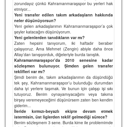
zorundayız çünkü Kahramanmaraşspor bu yerleri hak
etmiyor...
Yeni transfer edilen takım arkadaşların hakkında
neler düşünüyorsun?
Yeni gelen arkadaşlarımın Kahramanmaraşspor’a çok
şeyler katacağını düşünüyorum.
Yeni gelenlerden tanıdıkların var mı?
Zaten hepsini tanıyorum, iki haftadır beraber
çalışıyoruz. Ama Mehmet (Zengin) abiyle daha önce
Altay’dan tanışıyorduk, diğeleriyle burda tanıştık.
Kahramanmaraşspor’da 2010 senesine kadar
sözleşmen bulunuyor. Şimden gelen transfer
teklifleri var mı?
Şimdi benim de, takım arkadaşlarımın da düşündüğü
tek şey, Kahramanmaraşspor’u bulunduğu durumdan
daha iyi yerlere taşımak. Ve bunun için çalışıp işi sıkı
tutuyoruz. Benim oynayamıyacağımı veya takıma
birşey veremeyeceğimi düşünürsem zaten ben kendim
giderim...
İleride kırmızı-beyazlı ekipte devam etmek
istermisin, üst liglerden teklif gelmediği sürece?
Benim sözleşmem 3 sene. Burda kime ile problemimde