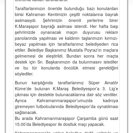
DEPLASMAN
Taraftarlarımızın öneride bulunduğu bazı konulardan
birisi Kahraman Kentimizin çeşitli noktalarına bayrak
LİSANSLI ÜRÜNLER
asılmasıydı. Şehrimizin önemli yerlerine birer
K.Maraşspor bayrağı asılması istendi. Her hafta başı
MULTİMEDYA
şehrimizde oynanacak maçın duyurusu reklam
FOTOĞRAF & VİDEOLAR
panolarında yapılması ve kaldırım taşlarımızın kırmızı-
beyaz yapılması için taraftarlarımız belediyeden rica
MARŞ & TEZAHÜRATLAR
ettiler. Belediye Başkanımız Mustafa Poyraz’ın maçlara
gelmemesi de eleştirildi. Bundan sonra her maçta
KULÜP
destek için Sn. Başkanımızın da bulunmasını istediler
ve bu tür konularda öncülük etmesi gerektiğini
AMBLEM
söylediler.
SPOR TESİSLERİ
Bunun karşılığında taraftarlarımız Süper Amatör
Küme’de bulunan K.Maraş Belediyespor’a 3. Lig’e
YÖNETİM KURULU
çıkması için destekte bulunacaklarına dair söz verdiler.
Ayrıca Kahramanmaraşspor’umuzda kadroya
PERSONEL
giremeyen futbolcularında Belediyespor’da oynatılması
sağlanacak.
SPONSORLAR
Bu arada Kahramanmaraşspor Çarşamba günü saat
15.00’da Belediyespor ile dostluk maçı yapacak.
TARİHÇE
Kahramanmaraş’ta yalnız belediye değil, valisiyle ve