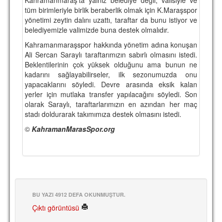
tüm birimleriyle birlik beraberlik olmak için K.Maraşspor
TARİHİ BAŞARILAR
yönetimi zeytin dalını uzattı, taraftar da bunu istiyor ve
belediyemizle valimizde buna destek olmalıdır.
BASINDAN
Kahramanmaraşspor hakkında yönetim adına konuşan
KUPA MAÇLARI
Ali Sercan Saraylı taraftarımızın sabırlı olmasını istedi.
Beklentilerinin çok yüksek olduğunu ama bunun ne
ESKi BAŞKANLAR
kadarını sağlayabilirseler, ilk sezonumuzda onu
yapacaklarını söyledi. Devre arasında eksik kalan
ESKİ HOCALAR
yerler için mutlaka transfer yapılacağını söyledi. Son
olarak Saraylı, taraftarlarımızın en azından her maç
HAKKIMIZDA
stadı doldurarak takımımıza destek olmasını istedi.
MİSYON
©
KahramanMarasSpor.org
HAKKIMIZDA
İRTİBAT
SİTE İSTATİSTİKLERİ
BU YAZI 4912 DEFA OKUNMUŞTUR.
REKLAM YAYINI
Çıktı görüntüsü