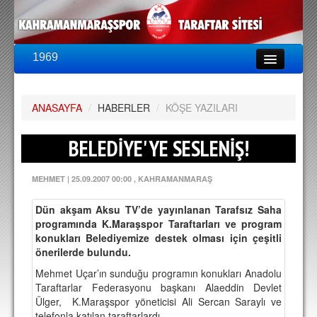
1969
LİG & KUPA
BU SEZON
ANASAYFA
PUAN DURUMU
/
HABERLER
/
KÖŞE YAZILARI
FİKSTÜR
BELEDİYE'YE SESLENİŞ!
KADRO
MEHMET
|
25.09.2007 00:00
, KAHRAMANMARAŞ
A TAKIM KADROSU
Dün akşam Aksu TV’de yayınlanan Tarafsız Saha
TEKNİK KADRO
programında K.Maraşspor Taraftarları ve program
konuklar
ı Belediyemize destek olması için çeşitli
TRANSFERLER
önerilerde bulundu.
Mehmet Uçar’ın sunduğu programın konukları Anadolu
TARAFTAR
Taraftarlar Federasyonu başkanı Alaeddin Devlet
BİLETLER
Ülger,
K.Maraşspor yöneticisi Ali Sercan Saraylı ve
telefonla katılan taraftarlardı.