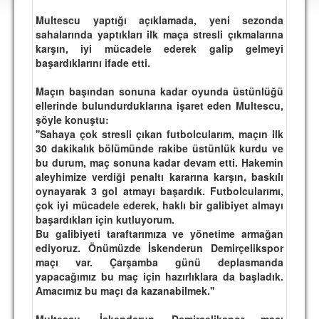
DEPLASMAN
Multescu yaptığı açıklamada, yeni sezonda
sahalarında yaptıkları ilk maça stresli çıkmalarına
LİSANSLI ÜRÜNLER
karşın, iyi mücadele ederek galip gelmeyi
başardıklarını ifade etti.
MULTİMEDYA
FOTOĞRAF & VİDEOLAR
Maçın başından sonuna kadar oyunda üstünlüğü
ellerinde bulundurduklarına işaret eden Multescu,
MARŞ & TEZAHÜRATLAR
şöyle konuştu:
''Sahaya çok stresli çıkan futbolcularım, maçın ilk
KULÜP
30 dakikalık bölümünde rakibe üstünlük kurdu ve
bu durum, maç sonuna kadar devam etti. Hakemin
AMBLEM
aleyhimize verdiği penaltı kararına karşın, baskılı
oynayarak 3 gol atmayı başardık. Futbolcularımı,
SPOR TESİSLERİ
çok iyi mücadele ederek, haklı bir galibiyet almayı
başardıkları için kutluyorum.
YÖNETİM KURULU
Bu galibiyeti taraftarımıza ve yönetime armağan
ediyoruz. Önümüzde İskenderun Demirçelikspor
PERSONEL
maçı var. Çarşamba günü deplasmanda
yapacağımız bu maç için hazırlıklara da başladık.
SPONSORLAR
Amacımız bu maçı da kazanabilmek.''
TARİHÇE
Multescu, İskenderun Demirçelikspor maçı