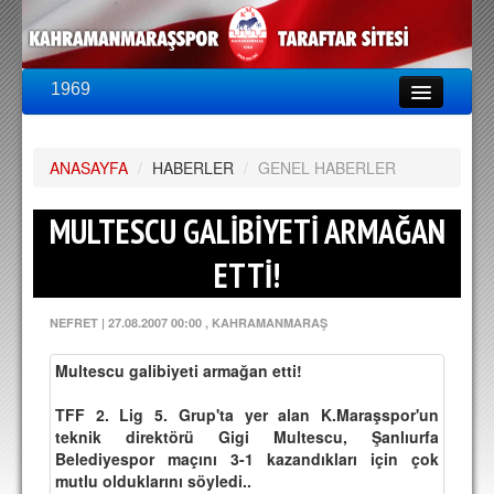
1969
LİG & KUPA
BU SEZON
ANASAYFA
PUAN DURUMU
/
HABERLER
/
GENEL HABERLER
FİKSTÜR
MULTESCU GALİBİYETİ ARMAĞAN
KADRO
ETTİ!
A TAKIM KADROSU
NEFRET
|
27.08.2007 00:00
, KAHRAMANMARAŞ
TEKNİK KADRO
Multescu galibiyeti armağan etti!
TRANSFERLER
TFF 2. Lig 5. Grup'ta yer alan K.Maraşspor'un
TARAFTAR
teknik direktörü Gigi Multescu, Şanlıurfa
Belediyespor maçını 3-1 kazandıkları için çok
BİLETLER
mutlu olduklarını söyledi..