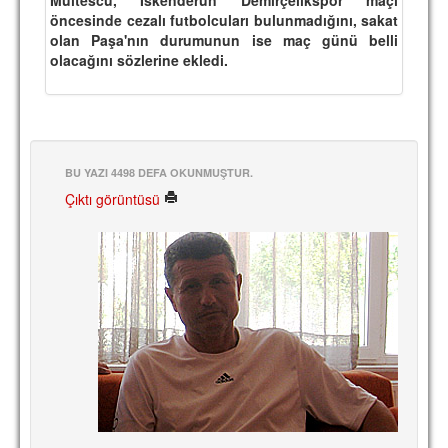
öncesinde cezalı futbolcuları bulunmadığını, sakat
TARİHİ BAŞARILAR
olan Paşa'nın durumunun ise maç günü belli
olacağını sözlerine ekledi.
BASINDAN
KUPA MAÇLARI
ESKi BAŞKANLAR
BU YAZI 4498 DEFA OKUNMUŞTUR.
ESKİ HOCALAR
Çıktı görüntüsü
HAKKIMIZDA
MİSYON
HAKKIMIZDA
İRTİBAT
SİTE İSTATİSTİKLERİ
REKLAM YAYINI