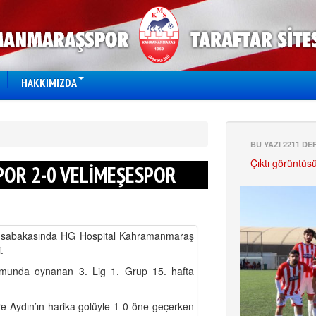
HAKKIMIZDA
BU YAZI 2211 D
Çıktı görüntüs
OR 2-0 VELİMEŞESPOR
 müsabakasında HG Hospital Kahramanmaraş
i.
munda oynanan 3. Lig 1. Grup 15. hafta
 Aydın’ın harika golüyle 1-0 öne geçerken