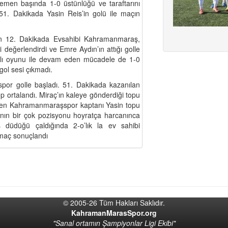
 hemen başında 1-0 üstünlüğü ve taraftarını
1. Dakikada Yasin Reis’in golü ile maçın
ken 12. Dakikada Evsahibi Kahramanmaraş,
 değerlendirdi ve Emre Aydın’ın attığı golle
kılı oyunu ile devam eden mücadele de 1-0
ol sesi çıkmadı.
por golle başladı. 51. Dakikada kazanılan
p ortalandı. Miraç’ın kaleye gönderdiği topu
ırken Kahramanmaraşspor kaptanı Yasin topu
nın bir çok pozisyonu hoyratça harcanınca
 düdüğü çaldığında 2-o’lık la ev sahibi
maç sonuçlandı
© 2005-26 Tüm Hakları Saklıdır.
KahramanMarasSpor.org
"Sanal ortamın Şampiyonlar Ligi Ekibi"