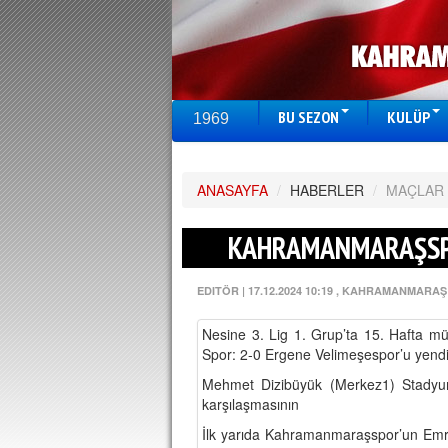
BU SEZON
KULÜP
1969
ANASAYFA
/
HABERLER
/
MAÇLAR
KAHRAMANMARAŞSP
EDITÖR
|
17.12.2024 10:19
, KAHRAMANMARAŞ
Nesine 3. Lig 1. Grup’ta 15. Hafta
Spor: 2-0 Ergene Velimeşespor’u yend
Mehmet Dizibüyük (Merkez1) Stadyu
karşılaşmasının
İlk yarıda Kahramanmaraşspor’un Emre