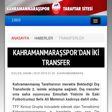
1969
LİG & KUPA
BU SEZON
ANASAYFA
PUAN DURUMU
/
HABERLER
/
TRANSFERLER
FİKSTÜR
KAHRAMANMARAŞSPOR'DAN İKİ
KADRO
TRANSFER
A TAKIM KADROSU
GOLGE_ADAM
|
23.07.2019 21:33
, KAHRAMANMARAŞ
TEKNİK KADRO
Kahramanmaraş Taraftarının merakla Beklediği Dış
TRANSFERLER
Transferde 2. isimle anlaşma sağladı. Dış transfer
orta saha oyuncusu Emrullah Yıldırım ile Eski
TARAFTAR
Futbolcumuz Sefa Ali Memnun kadroya dahil oldu.
BİLETLER
TFF Kırmızı Grupta mücadele edecek olan Temsilcimiz
Kahramanmaraşspor iç transferin yanı sıra Dış