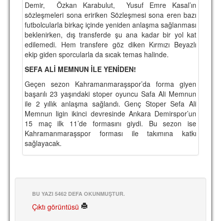
Demir, Özkan Karabulut, Yusuf Emre Kasal’ın
TARİHİ BAŞARILAR
sözleşmeleri sona eririken Sözleşmesi sona eren bazı
futbolcularla birkaç içinde yeniden anlaşma sağlanması
BASINDAN
beklenirken, dış transferde şu ana kadar bir yol kat
edilemedi. Hem transfere göz diken Kırmızı Beyazlı
KUPA MAÇLARI
ekip giden sporcularla da sıcak temas halinde.
SEFA ALİ MEMNUN İLE YENİDEN!
ESKi BAŞKANLAR
Geçen sezon Kahramanmaraşspor’da forma giyen
ESKİ HOCALAR
başarılı 23 yaşındaki stoper oyuncu Safa Ali Memnun
ile 2 yıllık anlaşma sağlandı. Genç Stoper Sefa Ali
HAKKIMIZDA
Memnun ligin ikinci devresinde Ankara Demirspor’un
15 maç ilk 11’de formasını giydi. Bu sezon ise
MİSYON
Kahramanmaraşspor forması ile takımına katkı
sağlayacak.
HAKKIMIZDA
İRTİBAT
SİTE İSTATİSTİKLERİ
BU YAZI 5462 DEFA OKUNMUŞTUR.
REKLAM YAYINI
Çıktı görüntüsü