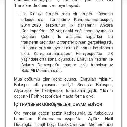
DEPLASMAN
Transfere de önem vermeye başladı.
Lig Kırımızı Grupta zorlu bir grupta mücadele
LİSANSLI ÜRÜNLER
edecek olan Temsilcimiz Kahramanmaraşspor,
2019-2020 sezonunun ilk transferini Ankara
MULTİMEDYA
Demirspor’dan 27 yaşındaki sağ kanat oyuncusu
FOTOĞRAF & VİDEOLAR
Çağatay Çeken ile anlaşma sağlarken bu
transferin ardından 2 transfer birsen gerçekleştirdi.
MARŞ & TEZAHÜRATLAR
İlk hamle orta sahaya olurken 2. hamle ise stopere
oldu. Kahramanmaraşspor Fethiyespor’dan 23
KULÜP
yaşındaki orta saha oyuncusu Emrullah Yıldırım ile
Ankara Demirspor’un stoperi eski futbolcumuz
AMBLEM
Sefa Ali Memnun oldu.
SPOR TESİSLERİ
Muş doğumlu olan genç oyuncu Emrullah Yıldırım,
Boluspor alt yapısında yetişti. Sırasıyla Boluspor,
YÖNETİM KURULU
Afyonspor ve Fethiyespor formalarını giydi. Yıldırım
geçen yıl Fethiyespor’da 4 maçta forma giydi.
PERSONEL
İÇ TRANSFER GÖRÜŞMELERİ DEVAM EDİYOR
SPONSORLAR
Öte yandan geçen sezon kadrosunda 32 futbolcuyu
barındıran Kahramanmaraşspor’da, Aytürk Halil
Hocaoğlu, Hurşit Taşçı, Burak Can Kunt, Mehmet Fırat
TARİHÇE