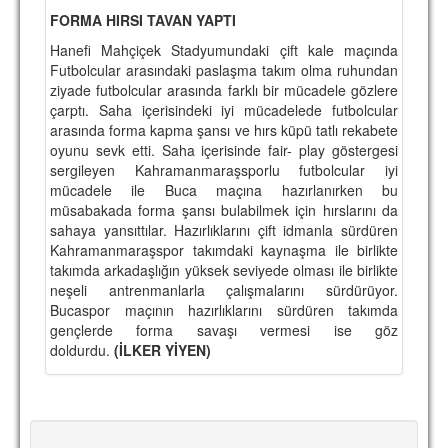
FORMA HIRSI TAVAN YAPTI
TARİHİ BAŞARILAR
Hanefi Mahçiçek Stadyumundaki çift kale maçında
BASINDAN
Futbolcular arasındaki paslaşma takım olma ruhundan
ziyade futbolcular arasında farklı bir mücadele gözlere
KUPA MAÇLARI
çarptı. Saha içerisindeki iyi mücadelede futbolcular
arasında forma kapma şansı ve hırs küpü tatlı rekabete
ESKi BAŞKANLAR
oyunu sevk etti. Saha içerisinde fair- play göstergesi
sergileyen Kahramanmaraşsporlu futbolcular iyi
ESKİ HOCALAR
mücadele ile Buca maçına hazırlanırken bu
müsabakada forma şansı bulabilmek için hırslarını da
HAKKIMIZDA
sahaya yansıttılar. Hazırlıklarını çift idmanla sürdüren
Kahramanmaraşspor takımdaki kaynaşma ile birlikte
MİSYON
takımda arkadaşlığın yüksek seviyede olması ile birlikte
neşeli antrenmanlarla çalışmalarını sürdürüyor.
HAKKIMIZDA
Bucaspor maçının hazırlıklarını sürdüren takımda
gençlerde forma savaşı vermesi ise göz
İRTİBAT
doldurdu.
(İLKER YİYEN)
SİTE İSTATİSTİKLERİ
REKLAM YAYINI