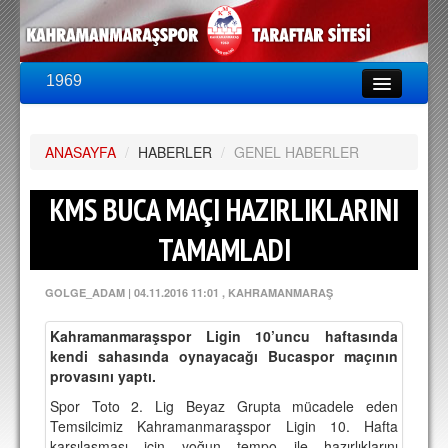
1969
LİG & KUPA
BU SEZON
ANASAYFA
PUAN DURUMU
/
HABERLER
/
GENEL HABERLER
FİKSTÜR
KMS BUCA MAÇI HAZIRLIKLARINI
KADRO
TAMAMLADI
A TAKIM KADROSU
GOLGE_ADAM
|
04.11.2016 11:01
, KAHRAMANMARAŞ
TEKNİK KADRO
Kahramanmaraşspor Ligin 10’uncu haftasında
TRANSFERLER
kendi sahasında oynayacağı Bucaspor maçının
provasını yaptı.
TARAFTAR
Spor Toto 2. Lig Beyaz Grupta mücadele eden
BİLETLER
Temsilcimiz Kahramanmaraşspor Ligin 10. Hafta
karşılaşması için yoğun tempo ile hazırlıklarını