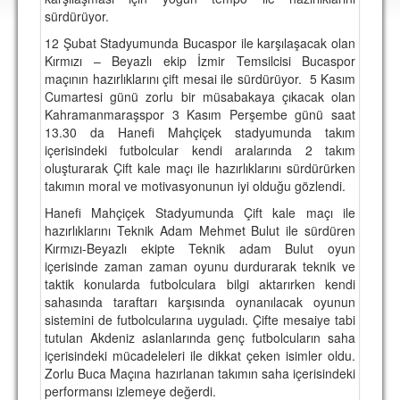
DEPLASMAN
sürdürüyor.
12 Şubat Stadyumunda Bucaspor ile karşılaşacak olan
LİSANSLI ÜRÜNLER
Kırmızı – Beyazlı ekip İzmir Temsilcisi Bucaspor
maçının hazırlıklarını çift mesai ile sürdürüyor. 5 Kasım
MULTİMEDYA
Cumartesi günü zorlu bir müsabakaya çıkacak olan
FOTOĞRAF & VİDEOLAR
Kahramanmaraşspor 3 Kasım Perşembe günü saat
13.30 da Hanefi Mahçiçek stadyumunda takım
MARŞ & TEZAHÜRATLAR
içerisindeki futbolcular kendi aralarında 2 takım
oluşturarak Çift kale maçı ile hazırlıklarını sürdürürken
KULÜP
takımın moral ve motivasyonunun iyi olduğu gözlendi.
AMBLEM
Hanefi Mahçiçek Stadyumunda Çift kale maçı ile
hazırlıklarını Teknik Adam Mehmet Bulut ile sürdüren
SPOR TESİSLERİ
Kırmızı-Beyazlı ekipte Teknik adam Bulut oyun
içerisinde zaman zaman oyunu durdurarak teknik ve
YÖNETİM KURULU
taktik konularda futbolculara bilgi aktarırken kendi
sahasında taraftarı karşısında oynanılacak oyunun
PERSONEL
sistemini de futbolcularına uyguladı. Çifte mesaiye tabi
tutulan Akdeniz aslanlarında genç futbolcuların saha
SPONSORLAR
içerisindeki mücadeleleri ile dikkat çeken isimler oldu.
Zorlu Buca Maçına hazırlanan takımın saha içerisindeki
performansı izlemeye değerdi.
TARİHÇE