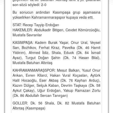
DEPLASMAN
son sözü söyledi: 2-0
Bu sonucun ardından Kasımpaşa grup aşamasına
LİSANSLI ÜRÜNLER
yükselirken Kahramanmaraşspor kupaya veda etti.
MULTİMEDYA
STAT:
Recep Tayyip Erdoğan
HAKEMLER:
Abdulkadir Bitigen, Cevdet Kömürcüoğlu,
FOTOĞRAF & VİDEOLAR
Mustafa Savranlar
MARŞ & TEZAHÜRATLAR
KASIMPAŞA:
Kadem Burak Yaşar, Onur Ural, Veysel
Sarı, Bozhikov, Ferhat Kiraz, Pavelka (Dk. 46 Hamit
KULÜP
Yıldırım), Ahmed İldiz, Shala, Eduok (Dk. 84 İsmail
Ayaz), Turgut Doğan Şahin (Dk. 74 Hasan Bilal),
AMBLEM
Mustafa Batuhan Altıntaş
SPOR TESİSLERİ
KAHRAMANMARAŞSPOR:
Mesut Balkan, Yusuf Onur
Arıkan, Evren Kilarci, Hakan Vural Koçaslan, Aytürk
YÖNETİM KURULU
Halil Hocaoğlu, Eser Akbaş (Dk. 76 Kayhan Arduç),
Kazım Dülger, Selçuk Kaban, Devrim Taşkaya (Dk. 58
PERSONEL
Aykut Çakay), Uğur Erdoğan, Yakup Ramazan Zorlu
(Dk. 86 Abdullah Sercan Tanırgan)
SPONSORLAR
GOLLER:
Dk. 56 Shala, Dk. 82 Mustafa Batuhan
Altıntaş (Kasımpaşa)
TARİHÇE