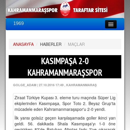
1969
LİG & KUPA
BU SEZON
ANASAYFA
PUAN DURUMU
/
HABERLER
/
MAÇLAR
FİKSTÜR
KASIMPAŞA 2-0
KADRO
KAHRAMANMARAŞSPOR
A TAKIM KADROSU
GOLGE_ADAM
|
27.10.2016 17:49
, KAHRAMANMARAŞ
TEKNİK KADRO
Ziraat Türkiye Kupası 3. eleme turu maçında Süper Lig
TRANSFERLER
ekiplerinden Kasımpaşa, Spor Toto 2. Beyaz Grup'ta
mücadele eden Kahramanmaraşspor'u 2-0 yendi.
TARAFTAR
İlk yarısı golsüz geçen karşılaşamada goller ikinci yarı
BİLETLER
geldi. 56. dakikada Shala Kasımpaşa'yı 1-0 öne
geçirirken 82'de Batuhan Altıntaş farkı 2'ye çıkararak