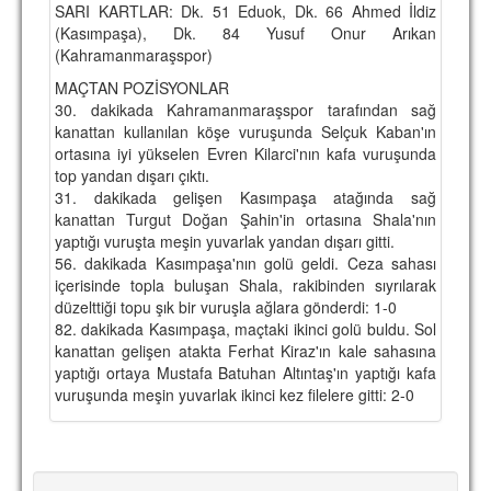
SARI KARTLAR:
Dk. 51 Eduok, Dk. 66 Ahmed İldiz
TARİHİ BAŞARILAR
(Kasımpaşa), Dk. 84 Yusuf Onur Arıkan
(Kahramanmaraşspor)
BASINDAN
MAÇTAN POZİSYONLAR
30. dakikada
KUPA MAÇLARI
Kahramanmaraşspor tarafından sağ
kanattan kullanılan köşe vuruşunda Selçuk Kaban'ın
ortasına iyi yükselen Evren Kilarci'nın kafa vuruşunda
ESKi BAŞKANLAR
top yandan dışarı çıktı.
31. dakikada
ESKİ HOCALAR
gelişen Kasımpaşa atağında sağ
kanattan Turgut Doğan Şahin'in ortasına Shala'nın
HAKKIMIZDA
yaptığı vuruşta meşin yuvarlak yandan dışarı gitti.
56. dakikada
Kasımpaşa'nın golü geldi. Ceza sahası
MİSYON
içerisinde topla buluşan Shala, rakibinden sıyrılarak
düzelttiği topu şık bir vuruşla ağlara gönderdi: 1-0
HAKKIMIZDA
82. dakikada
Kasımpaşa, maçtaki ikinci golü buldu. Sol
kanattan gelişen atakta Ferhat Kiraz'ın kale sahasına
İRTİBAT
yaptığı ortaya Mustafa Batuhan Altıntaş'ın yaptığı kafa
vuruşunda meşin yuvarlak ikinci kez filelere gitti: 2-0
SİTE İSTATİSTİKLERİ
REKLAM YAYINI