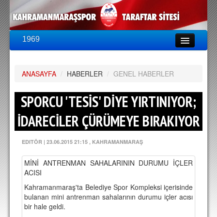
1969
LİG & KUPA
BU SEZON
ANASAYFA
PUAN DURUMU
/
HABERLER
/
GENEL HABERLER
FİKSTÜR
SPORCU 'TESİS' DİYE YIRTINIYOR;
KADRO
İDARECİLER ÇÜRÜMEYE BIRAKIYOR
A TAKIM KADROSU
EDITÖR
|
23.06.2015 21:15
, KAHRAMANMARAŞ
TEKNİK KADRO
MİNİ ANTRENMAN SAHALARININ DURUMU İÇLER
TRANSFERLER
ACISI
Kahramanmaraş'ta Belediye Spor Kompleksi içerisinde
TARAFTAR
bulanan mini antrenman sahalarının durumu içler acısı
BİLETLER
bir hale geldi.