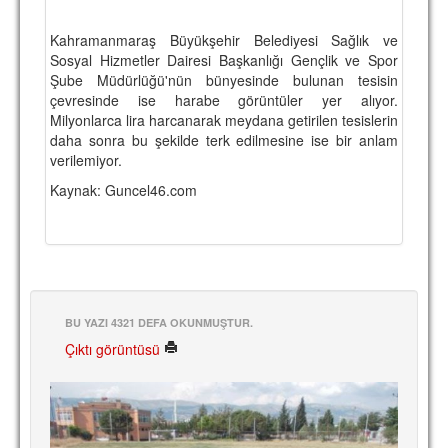
TARİHİ BAŞARILAR
Kahramanmaraş Büyükşehir Belediyesi Sağlık ve
Sosyal Hizmetler Dairesi Başkanlığı Gençlik ve Spor
BASINDAN
Şube Müdürlüğü'nün bünyesinde bulunan tesisin
çevresinde ise harabe görüntüler yer alıyor.
KUPA MAÇLARI
Milyonlarca lira harcanarak meydana getirilen tesislerin
daha sonra bu şekilde terk edilmesine ise bir anlam
ESKi BAŞKANLAR
verilemiyor.
ESKİ HOCALAR
Kaynak: Guncel46.com
HAKKIMIZDA
MİSYON
HAKKIMIZDA
BU YAZI 4321 DEFA OKUNMUŞTUR.
İRTİBAT
Çıktı görüntüsü
SİTE İSTATİSTİKLERİ
REKLAM YAYINI