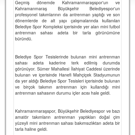
Geçmiş dönemde Kahramanmaraşspor'un ve
DEPLASMAN
Kahramanmaraş Büyükşehir Belediyespor'un
profesyonel takımlarının da antrenman yaptığı ve son
LİSANSLI ÜRÜNLER
dönemlerde de alt yapı çalışmalarında kullanılan
Belediye Spor Kompleksi içerisinde yer alan mini futbol
MULTİMEDYA
antrenman sahası adeta bir tarla görünümüne
FOTOĞRAF & VİDEOLAR
büründü.
MARŞ & TEZAHÜRATLAR
Belediye Spor Tesislerinde bulunan mini antrenman
KULÜP
sahası adeta kaderine terk edilmiş durumda
görünüyor. Sümer Mahallesi İlahiyat Caddesi üzerinde
AMBLEM
bulunan ve içerisinde Hanefi Mahçiçek Stadyumunun
da yer aldığı Belediye Spor Tesisleri içerisinde bulunan
SPOR TESİSLERİ
ve birçok takımın antrenman için kullandığı mini
antrenman sahasının durumu içler acısı hale geldi.
YÖNETİM KURULU
PERSONEL
Kahramanmaraşspor, Büyükşehir Belediyespor ve bazı
amatör takımların antrenman yaptıkları doğal çim
SPONSORLAR
yüzeyli mini antrenman sahası bakımsızlıktan adeta bir
tarla haline geldi.
TARİHÇE