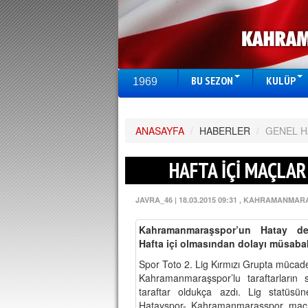
BU SEZON
KULÜP
1969
ANASAYFA
/
HABERLER
/
GENEL 
HAFTA İÇİ MAÇLA
JAVRA_46
|
18.03.2015 09:31
, KAHRAMANMAR
Kahramanmaraşspor’un Hatay de
Hafta içi olmasından dolayı müsabak
Spor Toto 2. Lig Kırmızı Grupta müca
Kahramanmaraşspor’lu taraftarların
taraftar oldukça azdı. Lig statüs
Hatayspor- Kahramanmaraşspor maçı