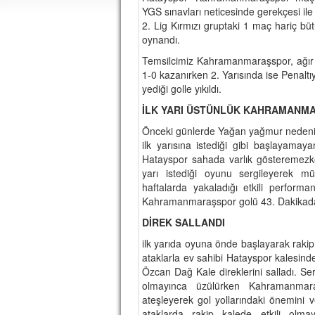
YGS sınavları neticesinde gerekçesi il
2. Lig Kırmızı gruptaki 1 maç hariç 
oynandı.
Temsilcimiz Kahramanmaraşspor, ağır bi
1-0 kazanırken 2. Yarısında ise Penalt
yediği golle yıkıldı.
İLK YARI ÜSTÜNLÜK KAHRAMANM
Önceki günlerde Yağan yağmur nedeniy
ilk yarısına istediği gibi başlayamay
Hatayspor sahada varlık gösteremez
yarı istediği oyunu sergileyerek m
haftalarda yakaladığı etkili perform
Kahramanmaraşspor golü 43. Dakikada
DİREK SALLANDI
ilk yarıda oyuna önde başlayarak rakip 
ataklarla ev sahibi Hatayspor kalesin
Özcan Dağ Kale direklerini salladı. Se
olmayınca üzülürken Kahramanmaraş
ateşleyerek gol yollarındaki önemini ve 
ataklarda rakip kalede etkili olma