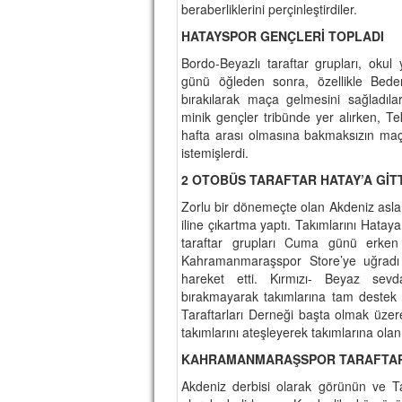
beraberliklerini perçinleştirdiler.
HATAYSPOR GENÇLERİ TOPLADI
Bordo-Beyazlı taraftar grupları, oku
günü öğleden sonra, özellikle Beden
bırakılarak maça gelmesini sağladıla
minik gençler tribünde yer alırken, Te
hafta arası olmasına bakmaksızın maça
istemişlerdi.
2 OTOBÜS TARAFTAR HATAY’A GİTT
Zorlu bir dönemeçte olan Akdeniz aslanl
iline çıkartma yaptı. Takımlarını Hat
taraftar grupları Cuma günü erken 
Kahramanmaraşspor Store’ye uğradı 
hareket etti. Kırmızı- Beyaz sevd
bırakmayarak takımlarına tam destek
Taraftarları Derneği başta olmak üzer
takımlarını ateşleyerek takımlarına ola
KAHRAMANMARAŞSPOR TARAFTARI
Akdeniz derbisi olarak görünün ve Ta