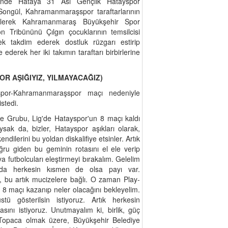
sünde Hataya 31 Asi Gençlik Hatayspor
 Songül, Kahramanmaraşspor taraftarlarının
gelerek Kahramanmaraş Büyükşehir Spor
on Tribününü Çılgın çocuklarının temsilcisi
k takdim ederek dostluk rüzgarı estirip
derek her iki takımın taraftarı birbirlerine
OR AŞIĞIYIZ, YILMAYACAĞIZ)
or-Kahramanmaraşspor maçı nedeniyle
istedi.
e Grubu, Lig'de Hatayspor'un 8 maçı kaldı
ysak da, bizler, Hatayspor aşıkları olarak,
ndilerini bu yoldan diskalifiye etsinler. Artık
oğru giden bu geminin rotasını el ele verip
ya futbolcuları eleştirmeyi bırakalım. Gelelim
da herkesin kısmen de olsa payı var.
 bu artık mucizelere bağlı. O zaman Play-
 8 maçı kazanıp neler olacağını bekleyelim.
tü gösterilsin istiyoruz. Artık herkesin
asını istiyoruz. Unutmayalım ki, birlik, güç
 Topaca olmak üzere, Büyükşehir Belediye