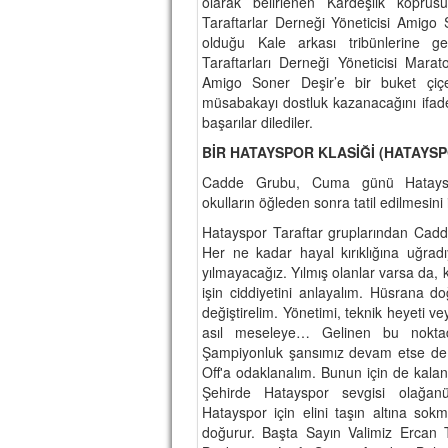
olarak belirlenen Kardeşlik köprü
Taraftarlar Derneği Yöneticisi Amigo
olduğu Kale arkası tribünlerine 
Taraftarları Derneği Yöneticisi Marat
Amigo Soner Deşir’e bir buket çiçe
müsabakayı dostluk kazanacağını ifade e
başarılar dilediler.
BİR HATAYSPOR KLASİĞİ (HATAYSP
Cadde Grubu, Cuma günü Hataysp
okulların öğleden sonra tatil edilmesini 
Hatayspor Taraftar gruplarından Cadd
Her ne kadar hayal kırıklığına uğradı
yılmayacağız. Yılmış olanlar varsa da, ke
işin ciddiyetini anlayalım. Hüsrana d
değiştirelim. Yönetimi, teknik heyeti ve
asıl meseleye… Gelinen bu nokta
Şampiyonluk şansımız devam etse de,
Off'a odaklanalım. Bunun için de kalan
Şehirde Hatayspor sevgisi olağanüs
Hatayspor için elini taşın altına sokm
doğurur. Başta Sayın Valimiz Ercan