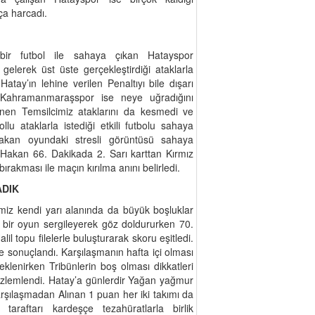
a harcadı.
 bir futbol ile sahaya çıkan Hatayspor
gelerek üst üste gerçekleştirdiği ataklarla
Hatay’ın lehine verilen Penaltıyı bile dışarı
 Kahramanmaraşspor ise neye uğradığını
dönen Temsilcimiz ataklarını da kesmedi ve
lu ataklarla istediği etkili futbolu sahaya
kan oyundaki stresli görüntüsü sahaya
n Hakan 66. Dakikada 2. Sarı karttan Kırmız
 bırakması ile maçın kırılma anını belirledi.
ADIK
cimiz kendi yarı alanında da büyük boşluklar
 bir oyun sergileyerek göz doldururken 70.
l topu filelerle buluşturarak skoru eşitledi.
le sonuçlandı. Karşılaşmanın hafta içi olması
klenirken Tribünlerin boş olması dikkatleri
özlemlendi. Hatay’a günlerdir Yağan yağmur
rşılaşmadan Alınan 1 puan her iki takımı da
araftarı kardeşçe tezahüratlarla birlik