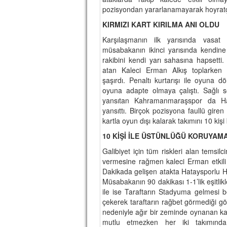
pozisyondan yararlanamayarak hoyratç
KIRMIZI KART KIRILMA ANI OLDU
Karşılaşmanın ilk yarısında vasat
müsabakanın ikinci yarısında kendine 
rakibini kendi yarı sahasına hapsetti. 
atan Kaleci Erman Alkış toplarken
şaşırdı. Penaltı kurtarışı ile oyuna 
oyuna adapte olmaya çalıştı. Sağlı sol
yansıtan Kahramanmaraşspor da Ha
yansıttı. Birçok pozisyona faullü gire
kartla oyun dışı kalarak takımını 10 kişi
10 KİŞİ İLE ÜSTÜNLÜĞÜ KORUYAM
Galibiyet için tüm riskleri alan temsil
vermesine rağmen kaleci Erman etkili
Dakikada gelişen atakta Hataysporlu Hali
Müsabakanın 90 dakikası 1-1’lik eşitlik
ile ise Taraftarın Stadyuma gelmesi be
çekerek taraftarın rağbet görmediği g
nedeniyle ağır bir zeminde oynanan ka
mutlu etmezken her iki takımında t