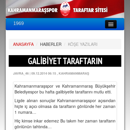
1969
LİG & KUPA
BU SEZON
ANASAYFA
PUAN DURUMU
/
HABERLER
/
KÖŞE YAZILARI
FİKSTÜR
GALİBİYET TARAFTARIN
KADRO
JAVRA_46
|
09.12.2014 06:15
, KAHRAMANMARAŞ
A TAKIM KADROSU
Kahramanmaraşspor ve Kahramanmaraş Büyükşehir
TEKNİK KADRO
Belediyespor bu hafta galibiyetle taraftarını mutlu etti.
TRANSFERLER
Ligde alınan sonuçlar Kahramanmaraşspor açısından
hiçte iç açıcı olmasa da taraftarın gönlünde her zaman
1 numara…
TARAFTAR
Hiç kimse inkar edemez Bu takım her zaman taraftarın
BİLETLER
gönlünün tahtında…