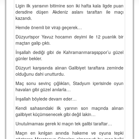
DEPLASMAN
Ligin ilk yarısının bitimine son iki hafta kala ligde puan
dersdine düşen Akdeniz aslanı taraftarı ile maçı
LİSANSLI ÜRÜNLER
kazandı.
Hemde önemli bir virajı geçerek…
MULTİMEDYA
Düzyurtspor Yavuz hocamın deyimi ile 12 puanlık bir
FOTOĞRAF & VİDEOLAR
maçtan galip çıktı.
MARŞ & TEZAHÜRATLAR
İnşallah dediği gibi de Kahramanmaraşsppor’u güzel
günler bekler.
KULÜP
Düzyurt karşısında alınan Galibiyet taraftara zeminde
AMBLEM
olduğunu dahi unutturdu.
Maç sonu sevinç çığlıkları, Stadyum içerisinde oyun
SPOR TESİSLERİ
havaları gibi güzel anılarla…
YÖNETİM KURULU
İnşallah böylede devam eder…
Kendi sahasındaki ilk yarının son maçında alınan
PERSONEL
galibiyet küçümsenecek gibi değil lakin…
SPONSORLAR
Unutulmaması gerek ki maçın tek galibi taraftar…
Maçın en kırılgan anında hakeme ve oyuna tepki
TARİHÇE
gösteren Maratonun Çılgınları olmasaydı bu maç belki