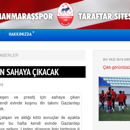
HAKKIMIZDA
HABERLER
BU YAZI 3619 D
Çıktı görüntüs
İN SAHAYA ÇIKACAK
AŞ
eşen ve prestij için sahaya çıkan
di evinde koşmu ilin takımı Gaziantep
cek.
alışan ve aldığı kötü sonuçlar ile ayakta
por bu hafta kendi evinde Gaziantep
ya geliyor. Ligden düşemsi ligin birtimine 6