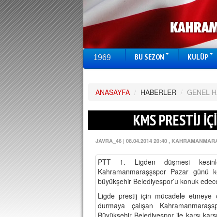
BU SEZON
KULÜP
1969
ANASAYFA
/
HABERLER
/
GENEL 
KMS PRESTİJ İÇ
JAVRA_46
|
08.04.2014 20:40
, KAHRAMANMAR
PTT 1. Ligden düşmesi kesinl
Kahramanmaraşşspor Pazar günü ken
büyükşehir Belediyespor’u konuk ede
Ligde prestij için mücadele etmeye ç
durmaya çalışan Kahramanmaraşs
Büyükşehir Belediyespor ile karşı karşı