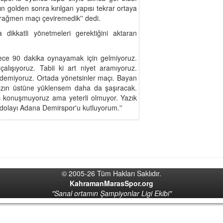
 golden sonra kırılgan yapısı tekrar ortaya
rağmen maçı çeviremedik'' dedi.
dikkatli yönetmeleri gerektiğini aktaran
adece 90 dakika oynayamak için gelmiyoruz.
lışıyoruz. Tabii ki art niyet aramıyoruz.
 demiyoruz. Ortada yönetsinler maçı. Bayan
ızın üstüne yüklensem daha da şaşıracak.
 konuşmuyoruz ama yeterli olmuyor. Yazık
dolayı Adana Demirspor'u kutluyorum.''
© 2005-26 Tüm Hakları Saklıdır.
KahramanMarasSpor.org
"Sanal ortamın Şampiyonlar Ligi Ekibi"