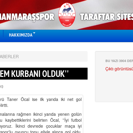
HAKKIMIZDA
HABERLER
BU YAZI 3904 D
Çıktı görüntüs
KEM KURBANI OLDUK''
AŞ
ü Taner Öcal ise ilk yarıda iki net gol
rtti.
malarına rağmen ikinci yarıda yenen golün
kaybettiklerini belirten Öcal, ''İyi futbol
ıyoruz. İkinci devrede çocuklar maça iyi
por'lu oyuncu topu eliyle alınca gol oldu.