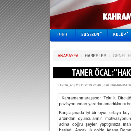
BU SEZON
KULÜP
1969
ANASAYFA
/
HABERLER
/
GENEL 
TANER ÖCAL:''HA
JAVRA_46
|
23.11.2013 23:46
, KAHRAMANMAR
Kahramanmaraşspor Teknik Direktör
pozisyonundan yararlanamadıklarını beli
Karşılaşmada iyi bir oyun ortaya koy
ardından oyuncularının motivasyonunu 
adına doğru şeyler yaptığımıza inan
başladı. Ancak ilk golde Adana Demirs