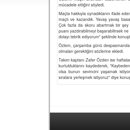
mücadele ettiğini söyledi.
Maçta hakkıyla oynadıklarını ifade e
maçtı ve kazandık. Yavaş yavaş basama
Çok fazla da skoru abartmak bir şey 
puanı yazdırabilmeyi başarabilirsek ne 
dolayı tebrik ediyorum" şeklinde konuşt
Özlem, çarşamba günü despasmanda y
olmaları gerektiğini sözlerine ekledi.
Takım kaptanı Zafer Özden ise haftalard
kurtulduklarını kaydederek, "Kaybeden 
olsa bunun sevincini yaşamak istiy
sıralara yerleşmek istiyoruz" diye konu