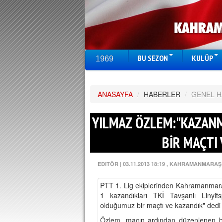
BU SEZON
KULÜP
1969
ANASAYFA
/
HABERLER
/
GENEL 
YILMAZ ÖZLEM:"KAZA
BİR MAÇTI
EDITÖR
|
03.11.2013 18:19
, KAHRAMANMARAŞ
PTT 1. Lig ekiplerinden Kahramanmara
1 kazandıkları TKİ Tavşanlı Linyi
olduğumuz bir maçtı ve kazandık" dedi
Özlem, maçın ardından düzenlenen bas