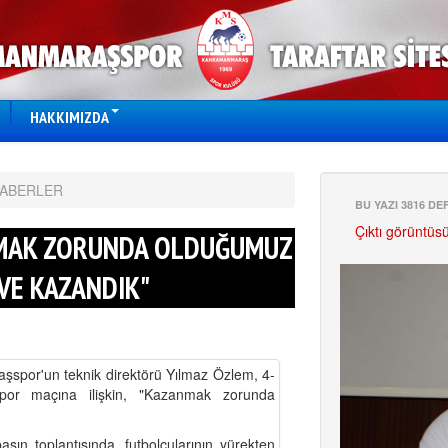
HAKKIMIZDA
HABERLER
BU YAZI 3816 D
Çıktı görüntüs
NMAK ZORUNDA OLDUĞUMUZ
 VE KAZANDIK"
şspor'un teknik direktörü Yılmaz Özlem, 4-
tspor maçına ilişkin, "Kazanmak zorunda
ın toplantısında, futbolcularının yürekten