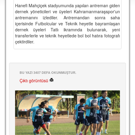
DEPLASMAN
Hanefi Mahçiçek stadyumunda yapılan antreman giden
dernek yöneticileri ve üyeleri Kahramanmaraşspor'un
LİSANSLI ÜRÜNLER
antremanını izlediler. Antremandan sonra saha
içerisinde Futbolcular ve Teknik heyetle bayramlaşan
MULTİMEDYA
dernek üyeleri Tatlı ikramında bulunarak, yeni
transferlerle ve teknik heyetlede bol bol hatıra fotografı
FOTOĞRAF & VİDEOLAR
çektirdiler.
MARŞ & TEZAHÜRATLAR
KULÜP
AMBLEM
BU YAZI 3407 DEFA OKUNMUŞTUR.
Çıktı görüntüsü
SPOR TESİSLERİ
YÖNETİM KURULU
PERSONEL
SPONSORLAR
TARİHÇE