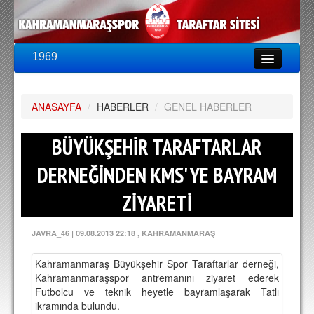
1969
LİG & KUPA
BU SEZON
ANASAYFA
PUAN DURUMU
/
HABERLER
/
GENEL HABERLER
FİKSTÜR
BÜYÜKŞEHİR TARAFTARLAR
KADRO
DERNEĞİNDEN KMS'YE BAYRAM
A TAKIM KADROSU
ZİYARETİ
TEKNİK KADRO
JAVRA_46
|
09.08.2013 22:18
, KAHRAMANMARAŞ
TRANSFERLER
Kahramanmaraş Büyükşehir Spor Taraftarlar derneği,
TARAFTAR
Kahramanmaraşspor antremanını ziyaret ederek
Futbolcu ve teknik heyetle bayramlaşarak Tatlı
BİLETLER
ikramında bulundu.