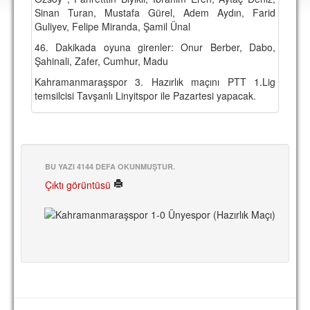
DEPLASMAN
Sinan Turan, Mustafa Gürel, Adem Aydın, Farid
Guliyev, Felipe Miranda, Şamil Ünal
LİSANSLI ÜRÜNLER
46. Dakikada oyuna girenler:
Onur Berber, Dabo,
Şahinali, Zafer, Cumhur, Madu
MULTİMEDYA
Kahramanmaraşspor 3. Hazırlık maçını PTT 1.Lig
FOTOĞRAF & VİDEOLAR
temsilcisi Tavşanlı Linyitspor ile Pazartesi yapacak.
MARŞ & TEZAHÜRATLAR
KULÜP
AMBLEM
BU YAZI 4144 DEFA OKUNMUŞTUR.
Çıktı görüntüsü
SPOR TESİSLERİ
YÖNETİM KURULU
PERSONEL
SPONSORLAR
TARİHÇE