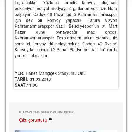
taşıyacaklar. Yüzlerce araçlık konvoy oluşması
DEPLASMAN
bekleniyor. Sosyal medyaya örgütlenen ve hazırlıklara
başlayan Cadde 46 Pazar günü Kahramanmaraşspor
LİSANSLI ÜRÜNLER
için dev bir konvoy yapacak. Fatura Vizyon
Kahramanmaraşspor-Nazilli Belediyespor´un 31 Mart
MULTİMEDYA
Pazar günü oynayacağı maç öncesi
FOTOĞRAF & VİDEOLAR
Kahramanmaraşspor Tesislerinden takım otobüsü ile
çarşı içi konvoy düzenleyecekler. Cadde 46 üyeleri
MARŞ & TEZAHÜRATLAR
Konvoydan sonra 12 Şubat Stadyumunda tribünlerde
yerlerini alacaklar.
KULÜP
AMBLEM
YER:
Hanefi Mahçiçek Stadyumu Önü
TARİH: 31
.03.2013
SPOR TESİSLERİ
SAAT:
11:00
YÖNETİM KURULU
PERSONEL
BU YAZI 5145 DEFA OKUNMUŞTUR.
SPONSORLAR
Çıktı görüntüsü
TARİHÇE