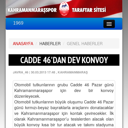
1969
LİG & KUPA
BU SEZON
ANASAYFA
PUAN DURUMU
/
HABERLER
/
GENEL HABERLER
FİKSTÜR
CADDE 46'DAN DEV KONVOY
KADRO
JAVRA_46
|
30.03.2013 17:48
, KAHRAMANMARAŞ
A TAKIM KADROSU
Otomobil tutkunlarının grubu Cadde 46 Pazar günü
TEKNİK KADRO
Kahramanmaraşspor için dev bir konvoy
düzenleyecek.
TRANSFERLER
Otomobil tutkunlarının büyük oluşumu Cadde 46 Pazar
günü kırmızı-beyaz bayraklarla araçlarını donatacaklar
TARAFTAR
ve Kahramanmaraşspor için kontak çevirecekler. İlk
olarak Kahramanmaraşspor’u tesislerden alacak olan
BİLETLER
büyük konvoy kısa bir tur atacak ve takımı stadyuma