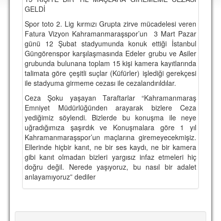
DEPLASMAN
GELDİ
Spor toto 2. Lig kırmızı Grupta zirve mücadelesi veren
LİSANSLI ÜRÜNLER
Fatura Vizyon Kahramanmaraşspor’un 3 Mart Pazar
günü 12 Şubat stadyumunda konuk ettiği İstanbul
MULTİMEDYA
Güngörenspor karşılaşmasında Edeler grubu ve Asiler
FOTOĞRAF & VİDEOLAR
grubunda bulunana toplam 15 kişi kamera kayıtlarında
talimata göre çeşitli suçlar (Küfürler) işlediği gerekçesi
MARŞ & TEZAHÜRATLAR
ile stadyuma girmeme cezası ile cezalandırıldılar.
Ceza Şoku yaşayan Taraftarlar “Kahramanmaraş
KULÜP
Emniyet Müdürlüğünden arayarak bizlere Ceza
AMBLEM
yediğimiz söylendi. Bizlerde bu konuşma ile neye
uğradığımıza şaşırdık ve Konuşmalara göre 1 yıl
SPOR TESİSLERİ
Kahramanmaraşspor’un maçlarına giremeyecekmişiz.
Ellerinde hiçbir kanıt, ne bir ses kaydı, ne bir kamera
YÖNETİM KURULU
gibi kanıt olmadan bizleri yargısız infaz etmeleri hiç
doğru değil. Nerede yaşıyoruz, bu nasıl bir adalet
PERSONEL
anlayamıyoruz” dediler
SPONSORLAR
TARİHÇE