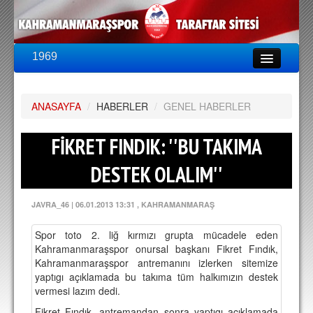
1969
LİG & KUPA
BU SEZON
ANASAYFA
PUAN DURUMU
/
HABERLER
/
GENEL HABERLER
FİKSTÜR
FİKRET FINDIK: ''BU TAKIMA
KADRO
DESTEK OLALIM''
A TAKIM KADROSU
JAVRA_46
|
06.01.2013 13:31
, KAHRAMANMARAŞ
TEKNİK KADRO
Spor toto 2. liğ kırmızı grupta mücadele eden
TRANSFERLER
Kahramanmaraşspor onursal başkanı Fikret Fındık,
Kahramanmaraşspor antremanını izlerken sitemize
TARAFTAR
yaptıgı açıklamada bu takıma tüm halkımızın destek
vermesi lazım dedi.
BİLETLER
Fikret Fındık, antremandan sonra yaptıgı açıklamada