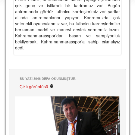
DEPLASMAN
çok genç ve istikrarlı bir kadromuz var. Bugün
antremanda gördük futbolcu kardeşlerimiz zor şartlar
LİSANSLI ÜRÜNLER
altında antremanlarını yapıyor, Kadromuzda çok
yetenekli oyuncularımız var, bu futbolcu kardeşlerimize
MULTİMEDYA
herzaman maddi ve manevi destek vermemiz lazım.
Kahramanmaraşspor'dan başarı ve şampiyonluk
FOTOĞRAF & VİDEOLAR
bekliyorsak, Kahramanmaraşspor'a sahip çıkmalıyız
dedi.
MARŞ & TEZAHÜRATLAR
KULÜP
AMBLEM
BU YAZI 3946 DEFA OKUNMUŞTUR.
SPOR TESİSLERİ
Çıktı görüntüsü
YÖNETİM KURULU
PERSONEL
SPONSORLAR
TARİHÇE