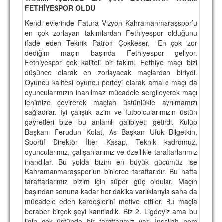
FETHİYESPOR OLDU
Kendi evlerinde Fatura Vizyon Kahramanmaraşspor’u
en çok zorlayan takımlardan Fethiyespor olduğunu
ifade eden Teknik Patron Çokkeser, “En çok zor
dediğim maçın başında Fethiyespor geliyor.
Fethiyespor çok kaliteli bir takım. Fethiye maçı bizi
düşünce olarak en zorlayacak maçlardan biriydi.
Oyuncu kalitesi oyuncu porteyi olarak ama o maçı da
oyuncularımızın inanılmaz mücadele sergileyerek maçı
lehimize çevirerek maçtan üstünlükle ayrılmamızı
sağladılar. İyi çalıştık azim ve futbolcularımızın üstün
gayretleri bize bu anlamlı galibiyeti getirdi. Kulüp
Başkanı Ferudun Kolat, As Başkan Ufuk Bilgetkin,
Sportif Direktör İlter Kasap, Teknik kadromuz,
oyuncularımız, çalışanlarımız ve özellikle taraftarlarımız
inandılar. Bu yolda bizim en büyük gücümüz ise
Kahramanmaraşspor’un binlerce taraftarıdır. Bu hafta
taraftarlarımız bizim için süper güç oldular. Maçın
başından sonuna kadar her dakika varlıklarıyla saha da
mücadele eden kardeşlerini motive ettiler. Bu maçla
beraber birçok şeyi kanıtladık. Biz 2. Ligdeyiz ama bu
ligin çok üstünde bir taraftarımız var. İnşallah hem