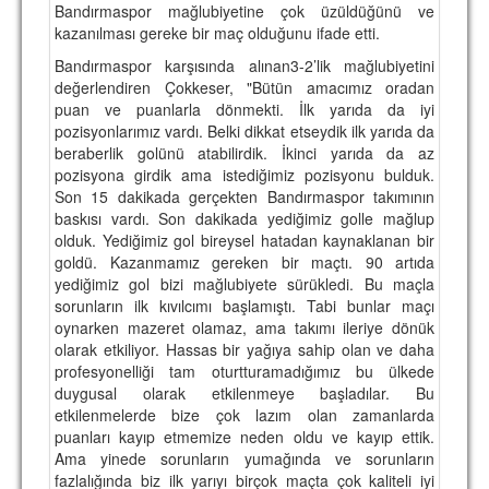
Bandırmaspor mağlubiyetine çok üzüldüğünü ve
TARİHİ BAŞARILAR
kazanılması gereke bir maç olduğunu ifade etti.
Bandırmaspor karşısında alınan3-2’lik mağlubiyetini
BASINDAN
değerlendiren Çokkeser, "Bütün amacımız oradan
puan ve puanlarla dönmekti. İlk yarıda da iyi
KUPA MAÇLARI
pozisyonlarımız vardı. Belki dikkat etseydik ilk yarıda da
beraberlik golünü atabilirdik. İkinci yarıda da az
ESKi BAŞKANLAR
pozisyona girdik ama istediğimiz pozisyonu bulduk.
Son 15 dakikada gerçekten Bandırmaspor takımının
ESKİ HOCALAR
baskısı vardı. Son dakikada yediğimiz golle mağlup
HAKKIMIZDA
olduk. Yediğimiz gol bireysel hatadan kaynaklanan bir
goldü. Kazanmamız gereken bir maçtı. 90 artıda
MİSYON
yediğimiz gol bizi mağlubiyete sürükledi. Bu maçla
sorunların ilk kıvılcımı başlamıştı. Tabi bunlar maçı
HAKKIMIZDA
oynarken mazeret olamaz, ama takımı ileriye dönük
olarak etkiliyor. Hassas bir yağıya sahip olan ve daha
İRTİBAT
profesyonelliği tam oturtturamadığımız bu ülkede
duygusal olarak etkilenmeye başladılar. Bu
SİTE İSTATİSTİKLERİ
etkilenmelerde bize çok lazım olan zamanlarda
puanları kayıp etmemize neden oldu ve kayıp ettik.
REKLAM YAYINI
Ama yinede sorunların yumağında ve sorunların
fazlalığında biz ilk yarıyı birçok maçta çok kaliteli iyi