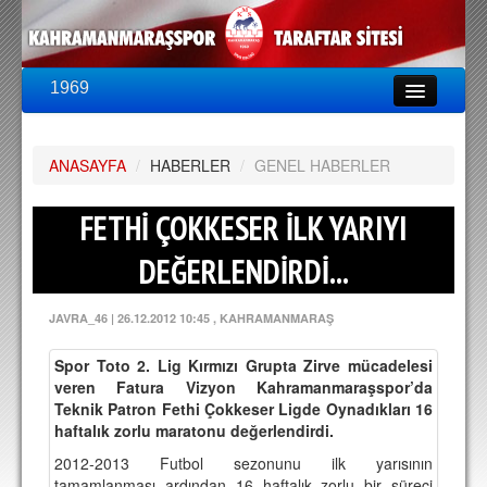
1969
LİG & KUPA
BU SEZON
ANASAYFA
PUAN DURUMU
/
HABERLER
/
GENEL HABERLER
FİKSTÜR
FETHİ ÇOKKESER İLK YARIYI
KADRO
DEĞERLENDİRDİ...
A TAKIM KADROSU
JAVRA_46
|
26.12.2012 10:45
, KAHRAMANMARAŞ
TEKNİK KADRO
Spor Toto 2. Lig Kırmızı Grupta Zirve mücadelesi
TRANSFERLER
veren Fatura Vizyon Kahramanmaraşspor’da
Teknik Patron Fethi Çokkeser Ligde Oynadıkları 16
TARAFTAR
haftalık zorlu maratonu değerlendirdi.
BİLETLER
2012-2013 Futbol sezonunu ilk yarısının
tamamlanması ardından 16 haftalık zorlu bir süreci