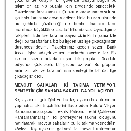
takım en az 7-8 puanla ligin zirvesinde bitirecektik.
Rakiplerine fark atacaktı. Çünkü o kadar inanmıştık bu
işe hala inancımız devam ediyor. Hala bu sorunlarında
bu şehirde çözüleceği ne benim inancım tam.
İnanılmaz büyüklükte taraftar kitlemiz var. Oynadığımız
rakiplerimizde ise taraftar sayısı bizimkinin yarısı bile
değil bu taraftarlarla biz bu ligden üst lige çıkacağımızın
düşüncesindeyim. Rakiplerimiz geçen sezon Bank
Asya Ligine adaydı ve son maçlarda kayıp ettiler. Biz
ise bu sezon onlarla oluşan bir grupta mücadele
ediyoruz. Çok zorlu bir grubumuz var. Bu gruptan
anlımızın akı ve taraftarımızın desteği ile bir üst lige
çıkacağız” dedi.
MEVCUT SAHALAR İKİ TAKIMA YETMİYOR,
SENTETİK ÇİM SAHADA SAKATLIGA YOL AÇIYOR
Kış aylarının geldiğini ve bu kış aylarında antrenman
yapmakta sıkıntı çektiklerini ifade eden Fatura Vizyon
Kahramanmaraşspor Teknik Patronu Fethi Çokkeser,
Kahramanmaraş’ın iki profesyonel takımı olduğunu
hatırlatarak, mevcut sahaların bu iki takıma yetmediğini
söyledi. Kış aylarının gelmesi ile mevcut antrenman