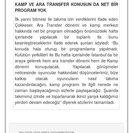
KAMP VE ARA TRANSFER KONUSUN DA NET BİR
PROGRAM YOK
İlk yarını bitmesi ile takıma izin verdiklerini ifade eden
Çokkeser, Ara Transfer dönemi ve kamp merkezi
hakkında net bir program olmadığını önümüzdeki hafta
içerisinde yapılacak bir toplantı ile bunu
kesinleştireceklerini ifade ederek şunları söyledi; “Bu
konuda hala oturup bir programlama yapılmadı.
Kulübün yetkilileri ile Bu hafta içerisinde İstanbul’da bir
araya gelerek hem ara transfer dönemi hem de Kamp
dönemi konuşulacak. Yapılacak görüşmeler
neticesinde oyuncular hakkındaki düşüncelerimiz, bize
katkısı olacak oyuncuların nasıl takıma
kazandırılacağını, kamp programı ile ilgili nerede ne
zaman başlayacağımızı sizlerle paylaşacağız. Şuanda
takımımız izinde ve toparlanarak ikinci yarıya kaldığımız
yerden devam edeceğiz” diyerek sözlerini tamamladı.
BU YAZI 4346 DEFA OKUNMUŞTUR.