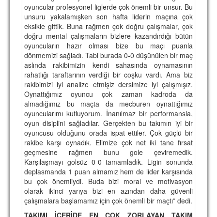
oyuncular profesyonel liglerde çok önemli bir unsur. Bu
unsuru yakalamışken son hafta liderin maçına çok
eksikle gittik. Buna rağmen çok doğru çalışmalar, çok
doğru mental çalışmaların bizlere kazandırdığı bütün
oyuncuların hazır olması bize bu maçı puanla
dönmemizi sağladı. Tabi burada 0-0 düşünülen bir maç
aslında rakibimizin kendi sahasında oynamasının
rahatlığı taraftarının verdiği bir coşku vardı. Ama biz
rakibimizi iyi analize etmişiz dersimize iyi çalışmışız.
Oynattığımız oyuncu çok zaman kadroda da
almadığımız bu maçta da mecburen oynattığımız
oyuncularımı kutluyorum. İnanılmaz bir performansla,
oyun disiplini sağladılar. Gerçekten bu takımın iyi bir
oyuncusu olduğunu orada ispat ettiler. Çok güçlü bir
rakibe karşı oynadık. Elimize çok net iki tane fırsat
geçmesine rağmen bunu gole çeviremedik.
Karşılaşmayı golsüz 0-0 tamamladık. Ligin sonunda
deplasmanda 1 puan almamız hem de lider karşısında
bu çok önemliydi. Buda bizi moral ve motivasyon
olarak ikinci yarıya bizi en azından daha güvenli
çalışmalara başlamamız için çok önemli bir maçtı” dedi.
TAKIMI İÇERİDE EN ÇOK ZORLAYAN TAKIM