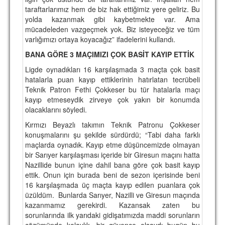
taraftarlarımız hem de biz hak ettiğimiz yere geliriz. Bu
yolda kazanmak gibi kaybetmekte var. Ama
mücadeleden vazgeçmek yok. Biz isteyeceğiz ve tüm
varlığımızı ortaya koyacağız” ifadelerini kullandı.
BANA GÖRE 3 MAÇIMIZI ÇOK BASİT KAYIP ETTİK
Ligde oynadıkları 16 karşılaşmada 3 maçta çok basit
hatalarla puan kayıp ettiklerinin hatırlatan tecrübeli
Teknik Patron Fethi Çokkeser bu tür hatalarla maçı
kayıp etmeseydik zirveye çok yakın bir konumda
olacaklarını söyledi.
Kırmızı Beyazlı takımın Teknik Patronu Çokkeser
konuşmalarını şu şekilde sürdürdü; “Tabi daha farklı
maçlarda oynadık. Kayıp etme düşüncemizde olmayan
bir Sarıyer karşılaşması içeride bir Giresun maçını hatta
Nazillide bunun içine dahil bana göre çok basit kayıp
ettik. Onun için burada beni de sezon içerisinde beni
16 karşılaşmada üç maçta kayıp edilen puanlara çok
üzüldüm. Bunlarda Sarıyer, Nazilli ve Giresun maçında
kazanmamız gerekirdi. Kazansak zaten bu
sorunlarında ilk yarıdaki gidişatımızda maddi sorunların
çözümünde kolaylık, bir güvence olsaydı bugün bu