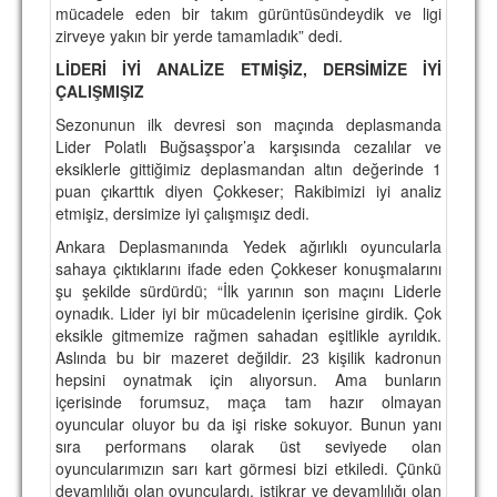
mücadele eden bir takım gürüntüsündeydik ve ligi
zirveye yakın bir yerde tamamladık” dedi.
LİDERİ İYİ ANALİZE ETMİŞİZ, DERSİMİZE İYİ
ÇALIŞMIŞIZ
Sezonunun ilk devresi son maçında deplasmanda
Lider Polatlı Buğsaşspor’a karşısında cezalılar ve
eksiklerle gittiğimiz deplasmandan altın değerinde 1
puan çıkarttık diyen Çokkeser; Rakibimizi iyi analiz
etmişiz, dersimize iyi çalışmışız dedi.
Ankara Deplasmanında Yedek ağırlıklı oyuncularla
sahaya çıktıklarını ifade eden Çokkeser konuşmalarını
şu şekilde sürdürdü; “İlk yarının son maçını Liderle
oynadık. Lider iyi bir mücadelenin içerisine girdik. Çok
eksikle gitmemize rağmen sahadan eşitlikle ayrıldık.
Aslında bu bir mazeret değildir. 23 kişilik kadronun
hepsini oynatmak için alıyorsun. Ama bunların
içerisinde forumsuz, maça tam hazır olmayan
oyuncular oluyor bu da işi riske sokuyor. Bunun yanı
sıra performans olarak üst seviyede olan
oyuncularımızın sarı kart görmesi bizi etkiledi. Çünkü
devamlılığı olan oyunculardı, istikrar ve devamlılığı olan