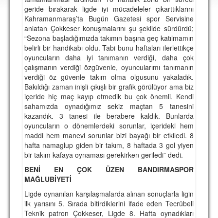
DEPLASMAN
geride bırakarak ligde iyi mücadeleler çıkarttıklarını
Kahramanmaraş’ta Bugün Gazetesi spor Servisine
LİSANSLI ÜRÜNLER
anlatan Çokkeser konuşmalarını şu şekilde sürdürdü;
“Sezona başladığımızda takımın başına geç katılmamın
MULTİMEDYA
belirli bir handikabı oldu. Tabi bunu haftaları ilerlettikçe
oyuncuların daha iyi tanımanın verdiği, daha çok
FOTOĞRAF & VİDEOLAR
çalışmanın verdiği özgüvenle, oyuncularımı tanımanın
verdiği öz güvenle takım olma olgusunu yakaladık.
MARŞ & TEZAHÜRATLAR
Bakıldığı zaman inişli çıkışlı bir grafik görülüyor ama biz
içeride hiç maç kayıp etmedik bu çok önemli. Kendi
KULÜP
sahamızda oynadığımız sekiz maçtan 5 tanesini
AMBLEM
kazandık. 3 tanesi ile berabere kaldık. Bunlarda
oyuncuların o dönemlerdeki sorunlar, içerideki hem
SPOR TESİSLERİ
maddi hem manevi sorunlar bizi bayağı bir etkiledi. 8
hafta namaglup giden bir takım, 8 haftada 3 gol yiyen
YÖNETİM KURULU
bir takım kafaya oynaması gerekirken geriledi” dedi.
BENİ EN ÇOK ÜZEN BANDIRMASPOR
PERSONEL
MAĞLUBİYETİ
SPONSORLAR
Ligde oynanılan karşılaşmalarda alınan sonuçlarla ligin
ilk yarısını 5. Sırada bitirdiklerini ifade eden Tecrübeli
Teknik patron Çokkeser, Ligde 8. Hafta oynadıkları
TARİHÇE