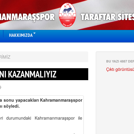
HAKKIMIZDA
RİMİZ
BU YAZI 4887 D
Çıktı görüntüs
NI KAZANMALIYIZ
Ş
hafta sonu yapacakları Kahramanmaraşspor
ı söyledi.
eri durumundaki Kahramanmaraşspor ile