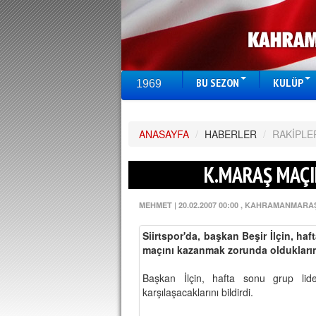
BU SEZON
KULÜP
1969
ANASAYFA
/
HABERLER
/
RAKİPLE
K.MARAŞ MAÇI
MEHMET
|
20.02.2007 00:00
, KAHRAMANMARA
Siirtspor'da, başkan Beşir İlçin, 
maçını kazanmak zorunda oldukların
Başkan İlçin, hafta sonu grup lid
karşılaşacaklarını bildirdi.