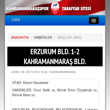
1969
LİG & KUPA
BU SEZON
ANASAYFA
PUAN DURUMU
/
HABERLER
/
MAÇLAR (BBS)
FİKSTÜR
ERZURUM BLD. 1-2
KADRO
KAHRAMANMARAŞ BLD.
A TAKIM KADROSU
JAVRA_46
|
29.10.2012 18:46
, KAHRAMANMARAŞ
TEKNİK KADRO
STAD: Kazım Karabekir
TRANSFERLER
HAKEMLER: Onur Salık xx, Murat Emin Özçakrak xx,
Kemal Mavi xx
TARAFTAR
BİLETLER
ERZURUM BÜYÜKŞEHİR BELEDİYESPOR: Lokman