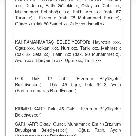
DEPLASMAN
xxx, Dede xx, Fatih Gültekin x, Oktay xx, Cabir xx,
Muhammed Fettahoğlu xx, Fatih Arat xx (dak. 57
LİSANSLI ÜRÜNLER
Turan x) , Ekrem x (dak. 65 Muhammed Emin x),
Güner xx (dak 86 Samet x), Zafer xx, İsmail xx
MULTİMEDYA
FOTOĞRAF & VİDEOLAR
KAHRAMANMARAŞ BELEDİYESPOR: Hayrettin xxx,
Oğuz xxx, Volkan xxx, Nuri xxx, Tarık xxx, Mehmet x
MARŞ & TEZAHÜRATLAR
(dak 22 Sefa xx), Fatih xxx (dak. 90 Muhammet x),
Aydın xxx, Bünyamin xxx, Uğur xxx, Tahir xxx
KULÜP
AMBLEM
GOL: Dak. 12 Cabir (Erzurum Büyükşehir
SPOR TESİSLERİ
Belediyespor) , Dak. 49 Uğur, Dak. 90+3 Aydın
(Kahramanmaraş Belediyespor)
YÖNETİM KURULU
PERSONEL
KIRMIZI KART: Dak. 45 Cabir (Erzurum Büyükşehir
Belediyespor)
SPONSORLAR
SARI KART: Oktay, Güner, Muhammed Emin (Erzurum
Büyükşehir Belediyespor) , Oğuz, Fatih, Aydın
TARİHÇE
(Kahramanmaraş Belediyespor)